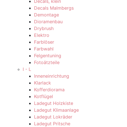
Decals, klein
Decals Malmbergs
Demontage
Dioramenbau
Drybrush
Elektro
Farblöser
Farbwahl
Felgentuning
Fotoätzteile
I - L
Inneneinrichtung
Klarlack
Kofferdiorama
Kotflügel
Ladegut Holzkiste
Ladegut Klimaanlage
Ladegut Lokräder
Ladegut Pritsche