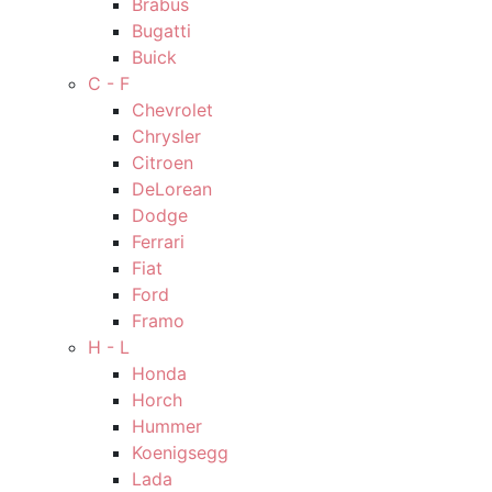
Brabus
Bugatti
Buick
C - F
Chevrolet
Chrysler
Citroen
DeLorean
Dodge
Ferrari
Fiat
Ford
Framo
H - L
Honda
Horch
Hummer
Koenigsegg
Lada