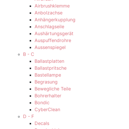
Airbrushklemme
Anbolzachse
Anhängerkupplung
Anschlagseile
Aushärtungsgerät
Auspuffendrohre
Aussenspiegel
B - C
Ballastplatten
Ballastpritsche
Bastellampe
Begrasung
Bewegliche Teile
Bohrerhalter
Bondic
CyberClean
D - F
Decals