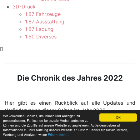
3D-Druck
1:87 Fahrzeuge
1:87 Ausstattung
1:87 Ladung
1:50 Diverses
Die Chronik des Jahres 2022
Hier gibt es einen Rückblick auf alle Updates und
Veränderungen dieser Seiten im Jahr 2022.
Wir verwenden Cookies, um Inhalte und Anzeigen zu
OK
personalisieren, Funktionen für soziale Medien anbieten zu
können und die Zugriffe auf unsere Website zu analysieren. Außerdem geben wir
Informationen zu Ihrer Nutzung unserer Website an unsere Partner für soziale Medien,
Werbung und Analysen weiter
Erfahre mehr...
30.12.2022