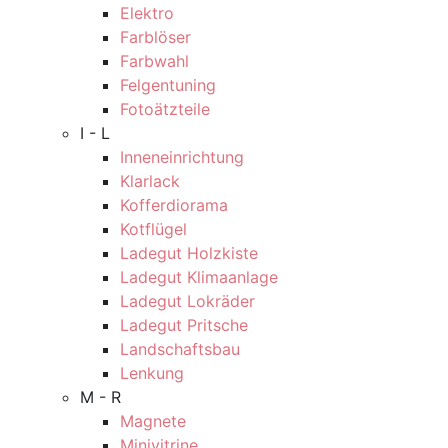
Elektro
Farblöser
Farbwahl
Felgentuning
Fotoätzteile
I - L
Inneneinrichtung
Klarlack
Kofferdiorama
Kotflügel
Ladegut Holzkiste
Ladegut Klimaanlage
Ladegut Lokräder
Ladegut Pritsche
Landschaftsbau
Lenkung
M - R
Magnete
Minivitrine