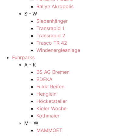
Rallye Akropolis
S - W
Siebanhänger
Transrapid 1
Transrapid 2
Trasco TR 42
Windenergieanlage
Fuhrparks
A - K
BS AG Bremen
EDEKA
Fulda Reifen
Henglein
Höcketstaller
Kieler Woche
Kothmaier
M - W
MAMMOET