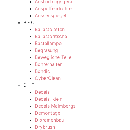
Aushärtungsgerät
Auspuffendrohre
Aussenspiegel
B - C
Ballastplatten
Ballastpritsche
Bastellampe
Begrasung
Bewegliche Teile
Bohrerhalter
Bondic
CyberClean
D - F
Decals
Decals, klein
Decals Malmbergs
Demontage
Dioramenbau
Drybrush