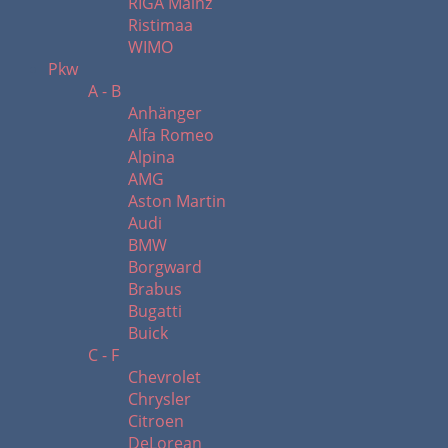
RIGA Mainz
Ristimaa
WIMO
Pkw
A - B
Anhänger
Alfa Romeo
Alpina
AMG
Aston Martin
Audi
BMW
Borgward
Brabus
Bugatti
Buick
C - F
Chevrolet
Chrysler
Citroen
DeLorean