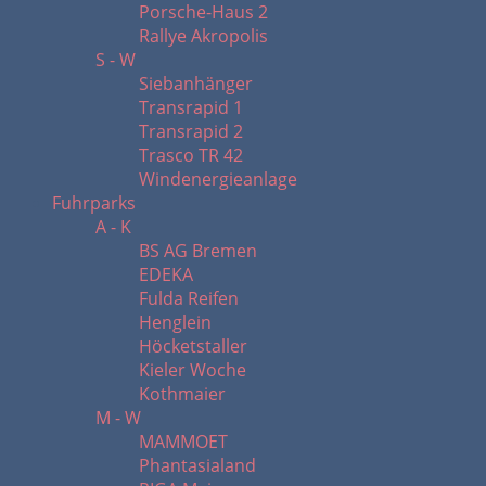
Porsche-Haus 2
Rallye Akropolis
S - W
Siebanhänger
Transrapid 1
Transrapid 2
Trasco TR 42
Windenergieanlage
Fuhrparks
A - K
BS AG Bremen
EDEKA
Fulda Reifen
Henglein
Höcketstaller
Kieler Woche
Kothmaier
M - W
MAMMOET
Phantasialand