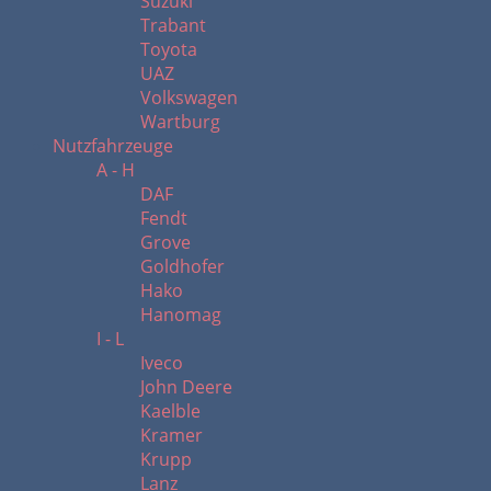
Suzuki
Trabant
Toyota
UAZ
Volkswagen
Wartburg
Nutzfahrzeuge
A - H
DAF
Fendt
Grove
Goldhofer
Hako
Hanomag
I - L
Iveco
John Deere
Kaelble
Kramer
Krupp
Lanz