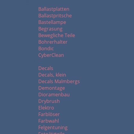
B - C
Ballastplatten
Ballastpritsche
Bastellampe
Begrasung
Bewegliche Teile
Bohrerhalter
Bondic
CyberClean
D - F
Decals
Decals, klein
Decals Malmbergs
Demontage
Dioramenbau
Drybrush
Elektro
Farblöser
Farbwahl
Felgentuning