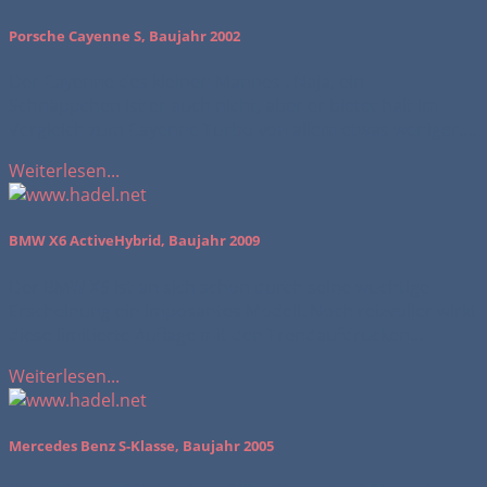
Porsche Cayenne S, Baujahr 2002
Der Cayenne des kleinen Mannes . Naja, ein
Schnäppchen ist er auch nicht, aber er bietet halt im
Vergleich zum Cayenne Turbo von allem etwas weniger....
Weiterlesen...
BMW X6 ActiveHybrid, Baujahr 2009
Der BMW X6 ist an sich schon durch seine wuchtige
Erscheinung ein imposantes Modell. Noch reizvoller wirkt
diese limitierte Auflage mit den Trendaufdrucken...
Weiterlesen...
Mercedes Benz S-Klasse, Baujahr 2005