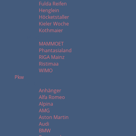
Fulda Reifen
Henglein
Höcketstaller
Kieler Woche
Kothmaier
M - W
MAMMOET
Phantasialand
RIGA Mainz
Ristimaa
WIMO
Pkw
A - B
Anhänger
Alfa Romeo
Alpina
AMG
Aston Martin
Audi
BMW