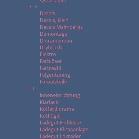
D - F
Decals
Decals, klein
Decals Malmbergs
Demontage
Dioramenbau
Drybrush
Elektro
Farblöser
Farbwahl
Felgentuning
Fotoätzteile
I - L
Inneneinrichtung
Klarlack
Kofferdiorama
Kotflügel
Ladegut Holzkiste
Ladegut Klimaanlage
Ladegut Lokräder