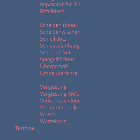
Reparatur für 3D
Riffelblech
S - U
Scheiben tönen
Scheibenwischer
Schleifklotz
Schlüsselanhäng.
Schneide-Set
Spiegelflächen
Übergemalt
Umbauberichte
V - W
Verglasung
Verglasung AMG
Verkehrsschilder
Vitrinenmodelle
Wasser
Wurzelholz
Termine
2026 - 2020