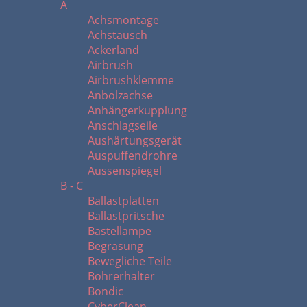
A
Achsmontage
Achstausch
Ackerland
Airbrush
Airbrushklemme
Anbolzachse
Anhängerkupplung
Anschlagseile
Aushärtungsgerät
Auspuffendrohre
Aussenspiegel
B - C
Ballastplatten
Ballastpritsche
Bastellampe
Begrasung
Bewegliche Teile
Bohrerhalter
Bondic
CyberClean