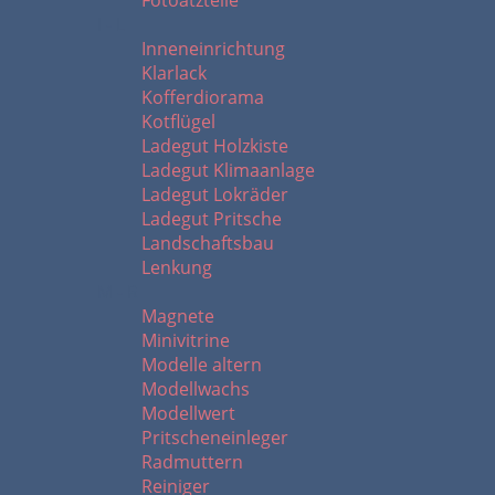
Fotoätzteile
I - L
Inneneinrichtung
Klarlack
Kofferdiorama
Kotflügel
Ladegut Holzkiste
Ladegut Klimaanlage
Ladegut Lokräder
Ladegut Pritsche
Landschaftsbau
Lenkung
M - R
Magnete
Minivitrine
Modelle altern
Modellwachs
Modellwert
Pritscheneinleger
Radmuttern
Reiniger