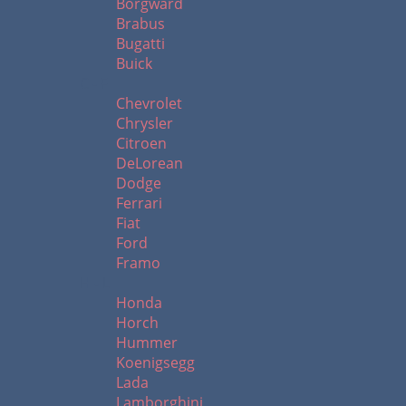
Borgward
Brabus
Bugatti
Buick
C - F
Chevrolet
Chrysler
Citroen
DeLorean
Dodge
Ferrari
Fiat
Ford
Framo
H - L
Honda
Horch
Hummer
Koenigsegg
Lada
Lamborghini