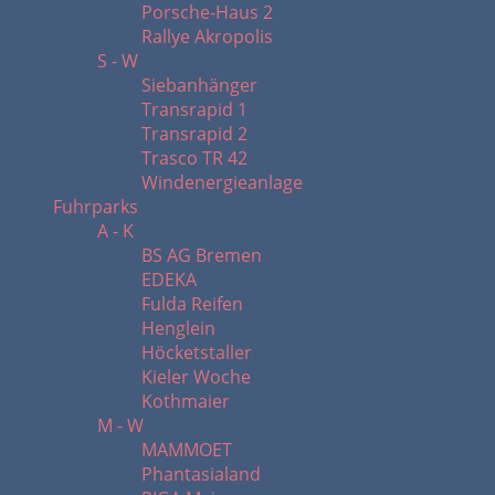
Porsche-Haus 2
Rallye Akropolis
S - W
Siebanhänger
Transrapid 1
Transrapid 2
Trasco TR 42
Windenergieanlage
Fuhrparks
A - K
BS AG Bremen
EDEKA
Fulda Reifen
Henglein
Höcketstaller
Kieler Woche
Kothmaier
M - W
MAMMOET
Phantasialand