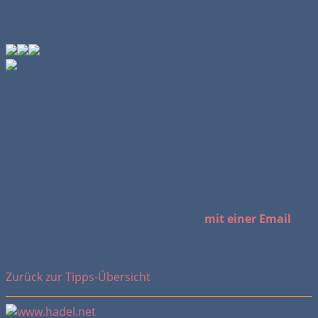
Veröffentlicht am 14.04.2023
Decals zum Austausch erhältlich!
Am GigaLiner von Malmbergs hat Herpa die Heckmotive
vertauscht. Nun trägt der fünfachsige Anhänger die
Ladebordwand und der Motorwagen zeigt die
geschlossenen Airbrush-Türen.
Zur Schadensbegrenzung erstellte ich passgenaue
Decals für ein korrektes Finish. Die beiden Motive sind
auf weißer Folie gedruckt. Das Set ist
mit einer Email
für
5 € einschl. Versand (Ausland nach Absprache) bei mir zu
beziehen.
Zurück zur Tipps-Übersicht