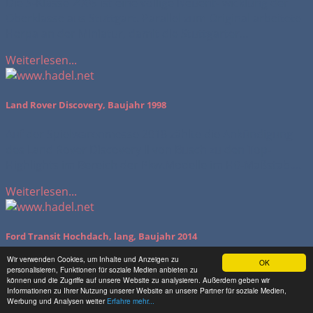
Die S-Klasse 2005 ist eine völlige Neuent- wicklung der
Oberklasse aus Stuttgart. Parallel zum Original arbeitete
Herpa an der Miniatur, damit die Stuttgarter...
Weiterlesen...
Land Rover Discovery, Baujahr 1998
Auf der Spielwarenmesse 2018 zählte die Ankündigung
des Land Rover Discovery II von Busch zu den Top-
Highlights im Bereich der Pkw.Modelle im H0-Maßstab....
Weiterlesen...
Ford Transit Hochdach, lang, Baujahr 2014
Wir verwenden Cookies, um Inhalte und Anzeigen zu
OK
Auf den großen Ford Transit war ich schon lange scharf.
personalisieren, Funktionen für soziale Medien anbieten zu
Im Straßenbild ist der Transporter häufig anzutreffen, als
können und die Zugriffe auf unsere Website zu analysieren. Außerdem geben wir
Informationen zu Ihrer Nutzung unserer Website an unsere Partner für soziale Medien,
Modell ist das Fahrzeug nicht erhältlich....
Werbung und Analysen weiter
Erfahre mehr...