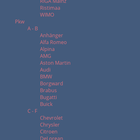
RIGA Mainz
Ristimaa
WIMO
Pkw
A - B
Anhänger
Alfa Romeo
Alpina
AMG
Aston Martin
Audi
BMW
Borgward
Brabus
Bugatti
Buick
C - F
Chevrolet
Chrysler
Citroen
DeLorean