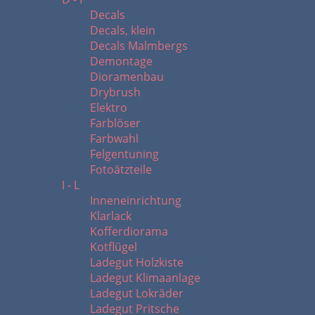
Decals
Decals, klein
Decals Malmbergs
Demontage
Dioramenbau
Drybrush
Elektro
Farblöser
Farbwahl
Felgentuning
Fotoätzteile
I - L
Inneneinrichtung
Klarlack
Kofferdiorama
Kotflügel
Ladegut Holzkiste
Ladegut Klimaanlage
Ladegut Lokräder
Ladegut Pritsche