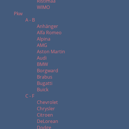
Ristimaa
WIMO
Pkw
A - B
Anhänger
Alfa Romeo
Alpina
AMG
Aston Martin
Audi
BMW
Borgward
Brabus
Bugatti
Buick
C - F
Chevrolet
Chrysler
Citroen
DeLorean
Dodge