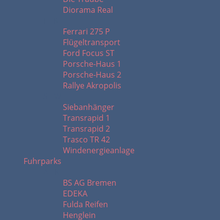
Diorama Real
F - R
Ferrari 275 P
Flügeltransport
Ford Focus ST
Porsche-Haus 1
Porsche-Haus 2
Rallye Akropolis
S - W
Siebanhänger
Transrapid 1
Transrapid 2
Trasco TR 42
Windenergieanlage
Fuhrparks
A - K
BS AG Bremen
EDEKA
Fulda Reifen
Henglein