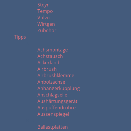
Steyr
Tempo
Volvo
Wirtgen
Zubehör
Tipps
A
Achsmontage
Achstausch
Ackerland
Airbrush
Airbrushklemme
Anbolzachse
Anhängerkupplung
Anschlagseile
Aushärtungsgerät
Auspuffendrohre
Aussenspiegel
B - C
Ballastplatten