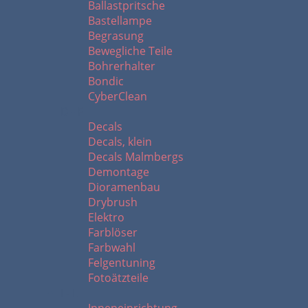
Ballastpritsche
Bastellampe
Begrasung
Bewegliche Teile
Bohrerhalter
Bondic
CyberClean
D - F
Decals
Decals, klein
Decals Malmbergs
Demontage
Dioramenbau
Drybrush
Elektro
Farblöser
Farbwahl
Felgentuning
Fotoätzteile
I - L