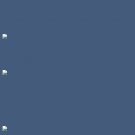
Dabei handelt es sich um eine zähviskose Flüssigkeit für
eine einfache und realistische Gewässergestaltung. Die
Handhabung ist folgendermaßen:
Natürlich muss im Vorfeld das spätere Gewässerbett
angelegt werden. Ein Bachlauf oder ein Teich wie in
diesem Diorama.
Das Set 6046 enthält unter anderem verschiedene
Steine, für eine vorbildgerechte Ausgestaltung. Nachdem
die Form stimmt, muss der Bodengrund natürlich noch
farblich angepasst werden. So strahlend weiß ist kein
Grund eines Teichs. Rechts am Rand wurde schon
minimal mit dem Pinsel geprobt.