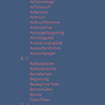
Achsmontage
Achstausch
Ackerland
Airbrush
Airbrushklemme
Anbolzachse
Anhängerkupplung
Anschlagseile
Aushärtungsgerät
Auspuffendrohre
Aussenspiegel
B - C
Ballastplatten
Ballastpritsche
Bastellampe
Begrasung
Bewegliche Teile
Bohrerhalter
Bondic
CyberClean
D - F