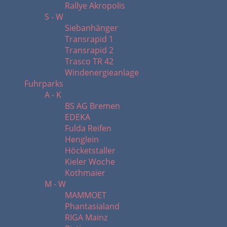
Rallye Akropolis
S - W
Siebanhänger
Transrapid 1
Transrapid 2
Trasco TR 42
Windenergieanlage
Fuhrparks
A - K
BS AG Bremen
EDEKA
Fulda Reifen
Henglein
Höcketstaller
Kieler Woche
Kothmaier
M - W
MAMMOET
Phantasialand
RIGA Mainz