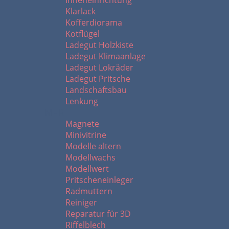
Inneneinrichtung
Klarlack
Kofferdiorama
Kotflügel
Ladegut Holzkiste
Ladegut Klimaanlage
Ladegut Lokräder
Ladegut Pritsche
Landschaftsbau
Lenkung
M - R
Magnete
Minivitrine
Modelle altern
Modellwachs
Modellwert
Pritscheneinleger
Radmuttern
Reiniger
Reparatur für 3D
Riffelblech