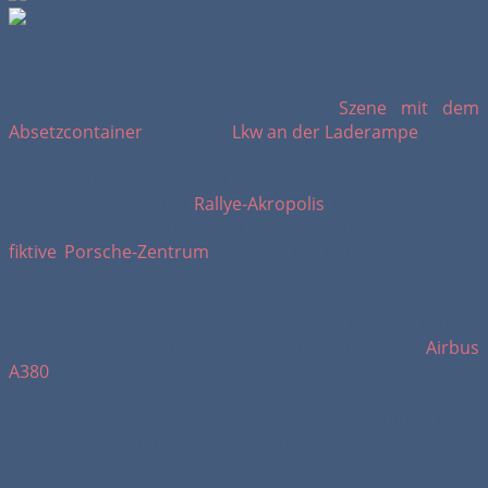
Landschaftsbau war schon immer ein äußerst reizvoller
und abwechslungsreicher Teil des Modellbaus für mich.
Seien es, winzige Flächen wie die
Szene mit dem
Absetzcontainer
oder dem
Lkw an der Laderampe
.
Auch größere Gelände wurden schon kreativ gestaltet,
so z. B. das Diorama
Rallye-Akropolis
mit dem felsigen,
trockenen Untergrund oder moderne Themen wie das
fiktive Porsche-Zentrum
, welches ich häufig auf Messen
nutze.
Aber trotz des breiten Spektrum kam ein Medium bislang
nicht vor: Wasser. Das wollte ich beim Diorama
Airbus
A380
gerne ändern.
Busch bietet unter der Art.-Nr. 6046 ein umfangreiches
Gewässer-Gestaltungs-Set und unter der Art.-Nr. 7589
die Flüssigkeit separat an.