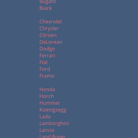
Bugatti
Buick
C - F
Chevrolet
Chrysler
Citroen
DeLorean
Dodge
Ferrari
Fiat
Ford
Framo
H - L
Honda
Horch
Hummer
Koenigsegg
Lada
Lamborghini
Lancia
Land Rover