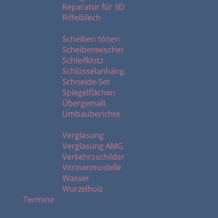
Reparatur für 3D
Riffelblech
S - U
Scheiben tönen
Scheibenwischer
Schleifklotz
Schlüsselanhäng.
Schneide-Set
Spiegelflächen
Übergemalt
Umbauberichte
V - W
Verglasung
Verglasung AMG
Verkehrsschilder
Vitrinenmodelle
Wasser
Wurzelholz
Termine
2026 - 2020