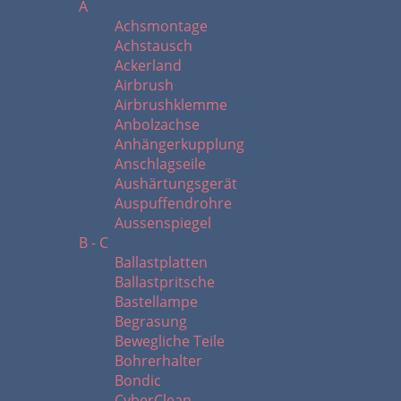
A
Achsmontage
Achstausch
Ackerland
Airbrush
Airbrushklemme
Anbolzachse
Anhängerkupplung
Anschlagseile
Aushärtungsgerät
Auspuffendrohre
Aussenspiegel
B - C
Ballastplatten
Ballastpritsche
Bastellampe
Begrasung
Bewegliche Teile
Bohrerhalter
Bondic
CyberClean