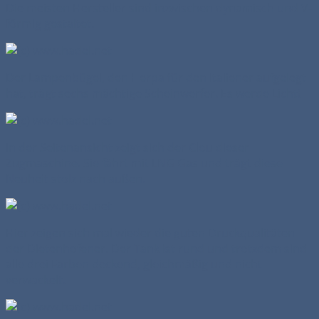
Die meisten Hersteller sind inzwischen dynamisch und V-
förmig gestaltet.
Der Lampenbügel, den Herpa für den Italiener aufgelegt
hat, trägt sechs mächtige Scheinwerfer. Es werde Licht!
In der Seitenansicht zeigt sich der Clou dieser
Zugmaschine. Sie fährt mit LNG Gas und trägt diese
Neuheit stolz nach außen.
Hier zeigen sich mal wieder die guten Druckqualitäten
der Dietenhofener. Der Tank ist rund und trotzdem sind
alle drei Farben deckend, gleichmäßig und nicht
verwackelt.