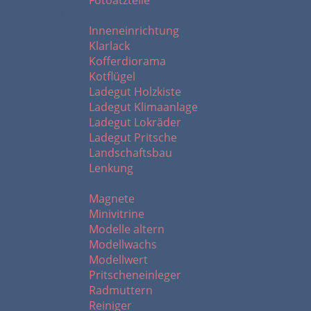
Fotoätzteile
I - L
Inneneinrichtung
Klarlack
Kofferdiorama
Kotflügel
Ladegut Holzkiste
Ladegut Klimaanlage
Ladegut Lokräder
Ladegut Pritsche
Landschaftsbau
Lenkung
M - R
Magnete
Minivitrine
Modelle altern
Modellwachs
Modellwert
Pritscheneinleger
Radmuttern
Reiniger