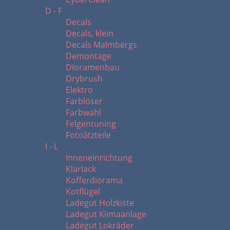
D - F
Decals
Decals, klein
Decals Malmbergs
Demontage
Dioramenbau
Drybrush
Elektro
Farblöser
Farbwahl
Felgentuning
Fotoätzteile
I - L
Inneneinrichtung
Klarlack
Kofferdiorama
Kotflügel
Ladegut Holzkiste
Ladegut Klimaanlage
Ladegut Lokräder