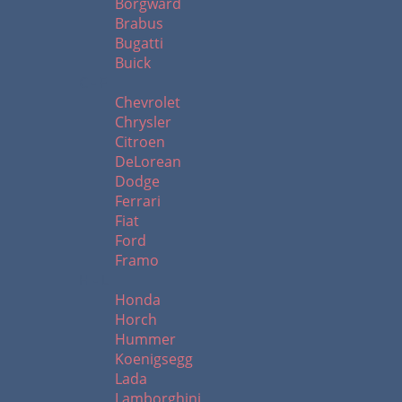
Borgward
Brabus
Bugatti
Buick
C - F
Chevrolet
Chrysler
Citroen
DeLorean
Dodge
Ferrari
Fiat
Ford
Framo
H - L
Honda
Horch
Hummer
Koenigsegg
Lada
Lamborghini