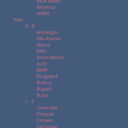
RIGA Mainz
Ristimaa
WIMO
Pkw
A - B
Anhänger
Alfa Romeo
Alpina
AMG
Aston Martin
Audi
BMW
Borgward
Brabus
Bugatti
Buick
C - F
Chevrolet
Chrysler
Citroen
DeLorean