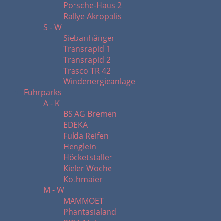
Porsche-Haus 2
Rallye Akropolis
S - W
Siebanhänger
Transrapid 1
Transrapid 2
Trasco TR 42
Windenergieanlage
Fuhrparks
A - K
BS AG Bremen
EDEKA
Fulda Reifen
Henglein
Höcketstaller
Kieler Woche
Kothmaier
M - W
MAMMOET
Phantasialand