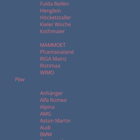
Fulda Reifen
Henglein
Höcketstaller
Kieler Woche
Kothmaier
M - W
MAMMOET
Phantasialand
RIGA Mainz
Ristimaa
WIMO
Pkw
A - B
Anhänger
Alfa Romeo
Alpina
AMG
Aston Martin
Audi
BMW