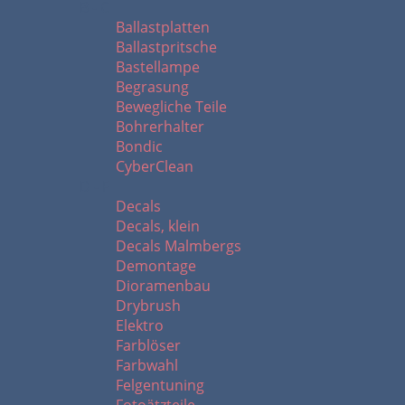
B - C
Ballastplatten
Ballastpritsche
Bastellampe
Begrasung
Bewegliche Teile
Bohrerhalter
Bondic
CyberClean
D - F
Decals
Decals, klein
Decals Malmbergs
Demontage
Dioramenbau
Drybrush
Elektro
Farblöser
Farbwahl
Felgentuning