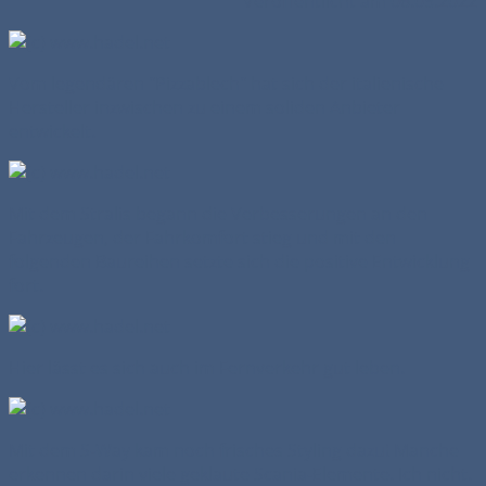
Veröffentlicht am 06.05.2022
Vom legendären "Pizzablech" hat sich der italienische
Hersteller inzwischen zu einem soliden Anbieter
entwickelt.
Mit dem Stralis begann die Verbesserungen an den
Fahrzeugen, der Fahrkomfort stieg und mit den
folgenden Baureihen setzte sich die positive Entwicklung
fort.
Hier lässt es sich auch im Fernverkehr gut leben.
Mit dem S-Way kam noch frisches Styling dazu! Manche
erkennen darin viele geklaute Scania-Elemente. Ich nicht.