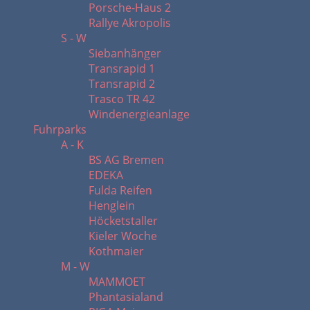
Porsche-Haus 2
Rallye Akropolis
S - W
Siebanhänger
Transrapid 1
Transrapid 2
Trasco TR 42
Windenergieanlage
Fuhrparks
A - K
BS AG Bremen
EDEKA
Fulda Reifen
Henglein
Höcketstaller
Kieler Woche
Kothmaier
M - W
MAMMOET
Phantasialand