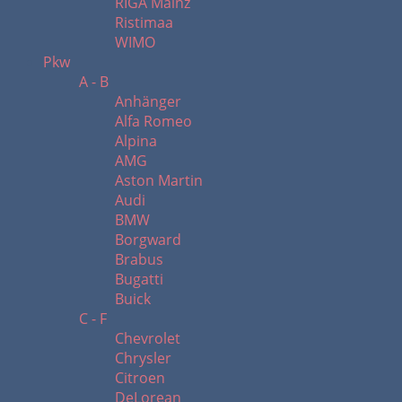
RIGA Mainz
Ristimaa
WIMO
Pkw
A - B
Anhänger
Alfa Romeo
Alpina
AMG
Aston Martin
Audi
BMW
Borgward
Brabus
Bugatti
Buick
C - F
Chevrolet
Chrysler
Citroen
DeLorean