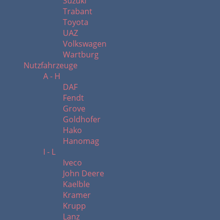
Suzuki
Trabant
Toyota
UAZ
Volkswagen
Wartburg
Nutzfahrzeuge
A - H
DAF
Fendt
Grove
Goldhofer
Hako
Hanomag
I - L
Iveco
John Deere
Kaelble
Kramer
Krupp
Lanz