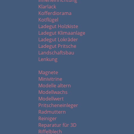
Inneneinrichtung
Klarlack
Kofferdiorama
Kotflügel
Ladegut Holzkiste
Ladegut Klimaanlage
Ladegut Lokräder
Ladegut Pritsche
Landschaftsbau
Lenkung
M - R
Magnete
Minivitrine
Modelle altern
Modellwachs
Modellwert
Pritscheneinleger
Radmuttern
Reiniger
Reparatur für 3D
Riffelblech