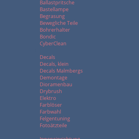
Ballastpritsche
Bastellampe
Begrasung
Bewegliche Teile
Bohrerhalter
Bondic
CyberClean
D - F
Decals
Decals, klein
Decals Malmbergs
Demontage
Dioramenbau
Drybrush
Elektro
Farblöser
Farbwahl
Felgentuning
Fotoätzteile
I - L