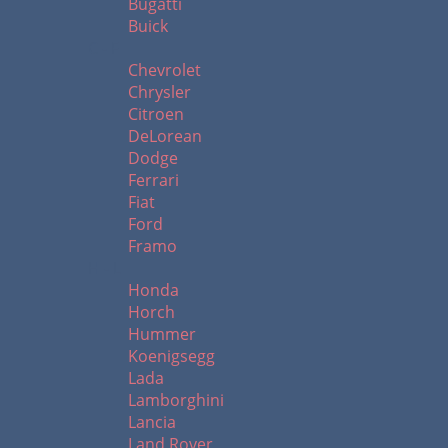
Bugatti
Buick
C - F
Chevrolet
Chrysler
Citroen
DeLorean
Dodge
Ferrari
Fiat
Ford
Framo
H - L
Honda
Horch
Hummer
Koenigsegg
Lada
Lamborghini
Lancia
Land Rover