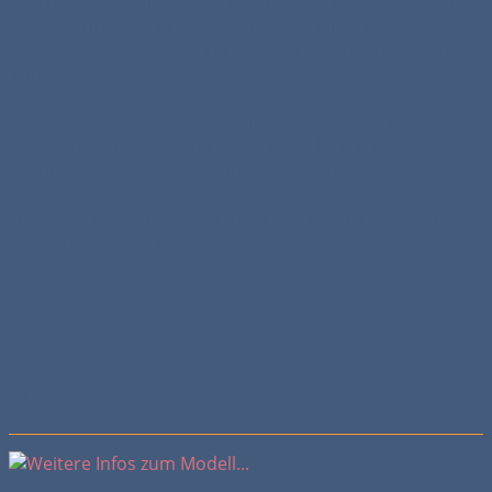
gegründet, um praktische Lieferwagen zu bauen. Zwei
Schlossermeister entwickelten ein Dreirad mit
Ladefläche vor dem Fahrersitz, den sogenannten den
Vorderlader.
Die technische Entwicklung ging rasant voran und
Tempo fuhr 1934 auf der AVUS in Berlin mit den
Kleintransportern sogar fünf Weltrekorde ein.
Für weitere Informationen über das Modell auf das Foto
oder auf den Link klicken.
Foto
Typenbezeichnung
Baujahr
Bemerkung