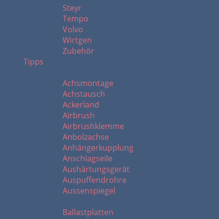
Steyr
Tempo
Volvo
Wirtgen
Zubehör
Tipps
A
Achsmontage
Achstausch
Ackerland
Airbrush
Airbrushklemme
Anbolzachse
Anhängerkupplung
Anschlagseile
Aushärtungsgerät
Auspuffendrohre
Aussenspiegel
B - C
Ballastplatten