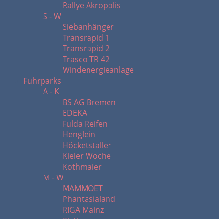
Rallye Akropolis
S - W
Siebanhänger
Transrapid 1
Transrapid 2
Trasco TR 42
Windenergieanlage
Fuhrparks
A - K
BS AG Bremen
EDEKA
Fulda Reifen
Henglein
Höcketstaller
Kieler Woche
Kothmaier
M - W
MAMMOET
Phantasialand
RIGA Mainz