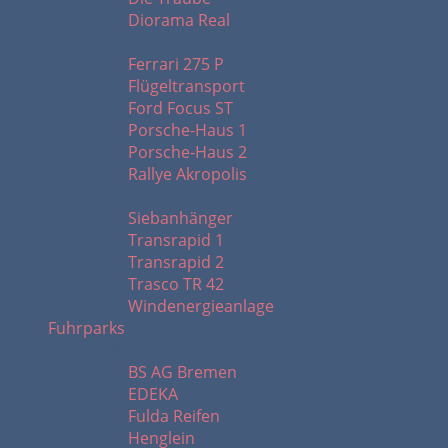
Diorama Real
F - R
Ferrari 275 P
Flügeltransport
Ford Focus ST
Porsche-Haus 1
Porsche-Haus 2
Rallye Akropolis
S - W
Siebanhänger
Transrapid 1
Transrapid 2
Trasco TR 42
Windenergieanlage
Fuhrparks
A - K
BS AG Bremen
EDEKA
Fulda Reifen
Henglein