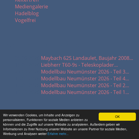
Mediengalerie
Hadelblog
Vogelfrei
letzte Modellbau-Updates:
05.06.2026
Maybach 62S Landaulet, Baujahr 2008...
15.05.2026
Liebherr T60-9s - Teleskoplader...
27.03.2026
Modellbau Neumünster 2026 - Teil 3...
13.03.2026
Modellbau Neumünster 2026 - Teil 4...
13.03.2026
Modellbau Neumünster 2026 - Teil 2...
13.03.2026
Modellbau Neumünster 2026 - Teil 1...
Wir verwenden Cookies, um Inhalte und Anzeigen zu
Wichtige Links:
OK
personalisieren, Funktionen für soziale Medien anbieten zu
können und die Zugriffe auf unsere Website zu analysieren. Außerdem geben wir
Informationen zu Ihrer Nutzung unserer Website an unsere Partner für soziale Medien,
Impressum
Werbung und Analysen weiter
Erfahre mehr...
Datenschutz