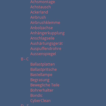
Achsmontage
Achstausch
Ackerland
Airbrush
Airbrushklemme
Anbolzachse
Anhängerkupplung
Anschlagseile
Aushärtungsgerät
Auspuffendrohre
Aussenspiegel
B - C
Ballastplatten
Ballastpritsche
Bastellampe
Begrasung
Bewegliche Teile
Bohrerhalter
Bondic
CyberClean
D - F