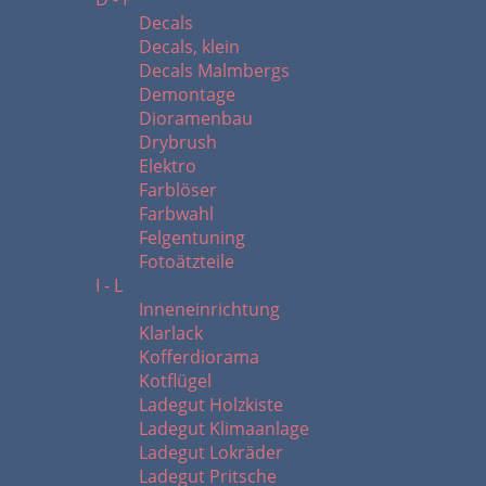
Decals
Decals, klein
Decals Malmbergs
Demontage
Dioramenbau
Drybrush
Elektro
Farblöser
Farbwahl
Felgentuning
Fotoätzteile
I - L
Inneneinrichtung
Klarlack
Kofferdiorama
Kotflügel
Ladegut Holzkiste
Ladegut Klimaanlage
Ladegut Lokräder
Ladegut Pritsche