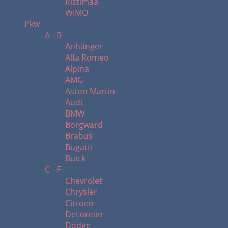
Ristimaa
WIMO
Pkw
A - B
Anhänger
Alfa Romeo
Alpina
AMG
Aston Martin
Audi
BMW
Borgward
Brabus
Bugatti
Buick
C - F
Chevrolet
Chrysler
Citroen
DeLorean
Dodge