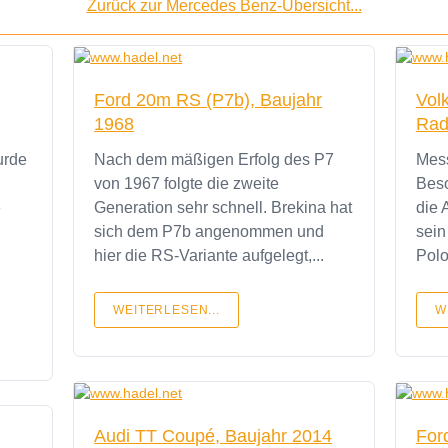
Zurück zur Mercedes Benz-Übersicht...
Ford 20m RS (P7b), Baujahr
Vol
1968
Rad
urde
Nach dem mäßigen Erfolg des P7
Mess
von 1967 folgte die zweite
Beso
e
Generation sehr schnell. Brekina hat
die 
sich dem P7b angenommen und
sein
hier die RS-Variante aufgelegt,...
WEITERLESEN...
W
Audi TT Coupé, Baujahr 2014
For