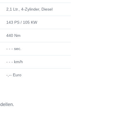
2,1 Ltr., 4-Zylinder, Diesel
143 PS / 105 KW
440 Nm
- - - sec.
- - - km/h
-,-- Euro
dellen.