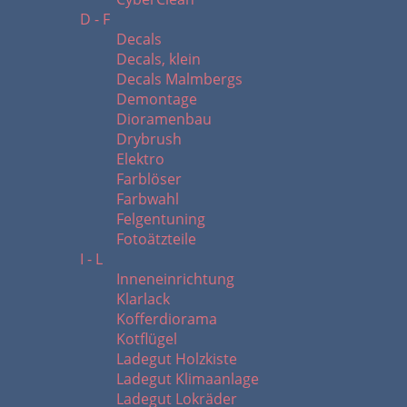
D - F
Decals
Decals, klein
Decals Malmbergs
Demontage
Dioramenbau
Drybrush
Elektro
Farblöser
Farbwahl
Felgentuning
Fotoätzteile
I - L
Inneneinrichtung
Klarlack
Kofferdiorama
Kotflügel
Ladegut Holzkiste
Ladegut Klimaanlage
Ladegut Lokräder