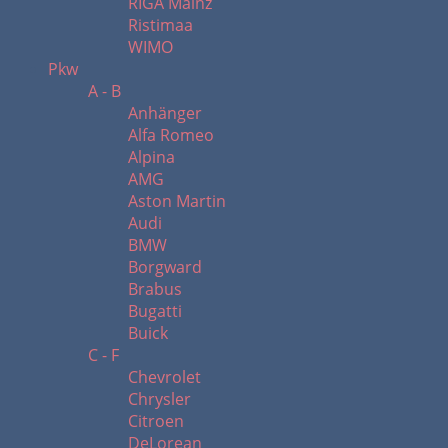
RIGA Mainz
Ristimaa
WIMO
Pkw
A - B
Anhänger
Alfa Romeo
Alpina
AMG
Aston Martin
Audi
BMW
Borgward
Brabus
Bugatti
Buick
C - F
Chevrolet
Chrysler
Citroen
DeLorean