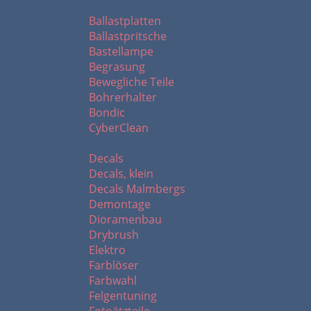
B - C
Ballastplatten
Ballastpritsche
Bastellampe
Begrasung
Bewegliche Teile
Bohrerhalter
Bondic
CyberClean
D - F
Decals
Decals, klein
Decals Malmbergs
Demontage
Dioramenbau
Drybrush
Elektro
Farblöser
Farbwahl
Felgentuning