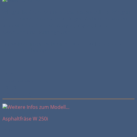
Wirtgen ist Gründer und selbst Bestandteil der Wirtgen
Group, einem international tätigen Verbund bestehend
aus den Unternehmen Wirtgen, Vögele, Hamm,
Kleemann und Benninghoven.
Für weitere Infos reicht ein Klick auf das Foto oder auf die
Typenbezeichnung.
Foto
Typenbezeichnung
Baujahr
Bemerkung
Asphaltfräse W 250i
2018