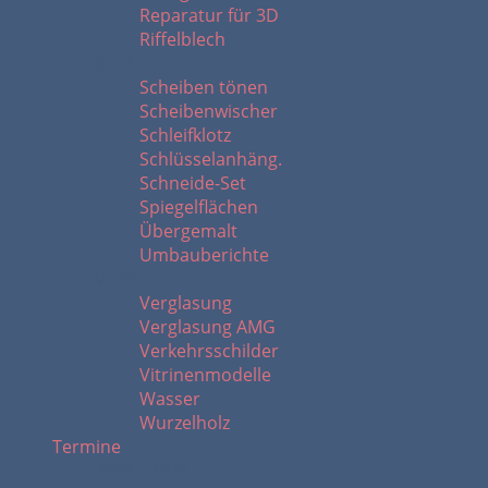
Reparatur für 3D
Riffelblech
S - U
Scheiben tönen
Scheibenwischer
Schleifklotz
Schlüsselanhäng.
Schneide-Set
Spiegelflächen
Übergemalt
Umbauberichte
V - W
Verglasung
Verglasung AMG
Verkehrsschilder
Vitrinenmodelle
Wasser
Wurzelholz
Termine
2026 - 2020