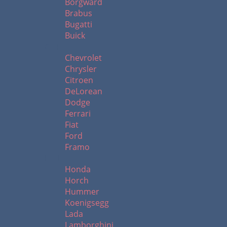
Borgward
Brabus
Bugatti
Buick
C - F
Chevrolet
Chrysler
Citroen
DeLorean
Dodge
Ferrari
Fiat
Ford
Framo
H - L
Honda
Horch
Hummer
Koenigsegg
Lada
Lamborghini