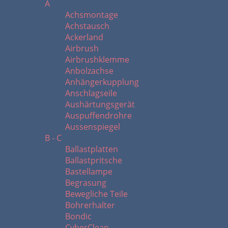
A
Achsmontage
Achstausch
Ackerland
Airbrush
Airbrushklemme
Anbolzachse
Anhängerkupplung
Anschlagseile
Aushärtungsgerät
Auspuffendrohre
Aussenspiegel
B - C
Ballastplatten
Ballastpritsche
Bastellampe
Begrasung
Bewegliche Teile
Bohrerhalter
Bondic
CyberClean