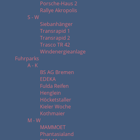
Porsche-Haus 2
Rallye Akropolis
S - W
Siebanhänger
Transrapid 1
Transrapid 2
Trasco TR 42
Windenergieanlage
Fuhrparks
A - K
BS AG Bremen
EDEKA
Fulda Reifen
Henglein
Höcketstaller
Kieler Woche
Kothmaier
M - W
MAMMOET
Phantasialand