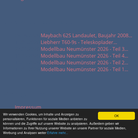
letzte Modellbau-Updates:
05.06.2026
Maybach 62S Landaulet, Baujahr 2008...
15.05.2026
Liebherr T60-9s - Teleskoplader...
27.03.2026
Modellbau Neumünster 2026 - Teil 3...
13.03.2026
Modellbau Neumünster 2026 - Teil 4...
13.03.2026
Modellbau Neumünster 2026 - Teil 2...
13.03.2026
Modellbau Neumünster 2026 - Teil 1...
Wichtige Links:
Impressum
Datenschutz
Wir verwenden Cookies, um Inhalte und Anzeigen zu
OK
personalisieren, Funktionen für soziale Medien anbieten zu
Presse-Archiv
können und die Zugriffe auf unsere Website zu analysieren. Außerdem geben wir
Informationen zu Ihrer Nutzung unserer Website an unsere Partner für soziale Medien,
Werbung und Analysen weiter
Erfahre mehr...
© 2026 hadel.net