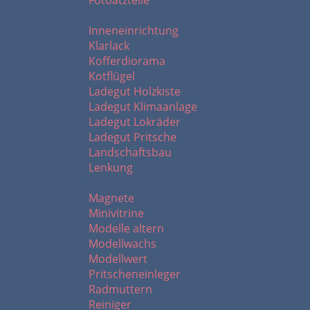
Fotoätzteile
I - L
Inneneinrichtung
Klarlack
Kofferdiorama
Kotflügel
Ladegut Holzkiste
Ladegut Klimaanlage
Ladegut Lokräder
Ladegut Pritsche
Landschaftsbau
Lenkung
M - R
Magnete
Minivitrine
Modelle altern
Modellwachs
Modellwert
Pritscheneinleger
Radmuttern
Reiniger