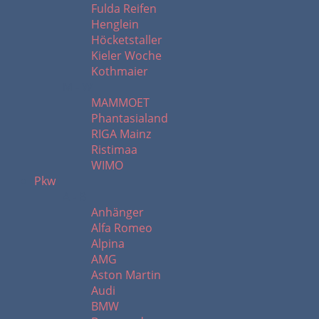
Fulda Reifen
Henglein
Höcketstaller
Kieler Woche
Kothmaier
M - W
MAMMOET
Phantasialand
RIGA Mainz
Ristimaa
WIMO
Pkw
A - B
Anhänger
Alfa Romeo
Alpina
AMG
Aston Martin
Audi
BMW