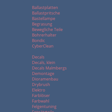
B - C
Ballastplatten
Ballastpritsche
Bastellampe
Begrasung
Bewegliche Teile
Bohrerhalter
Bondic
CyberClean
D - F
Decals
Decals, klein
Decals Malmbergs
Demontage
Dioramenbau
Drybrush
Elektro
Farblöser
Farbwahl
Felgentuning