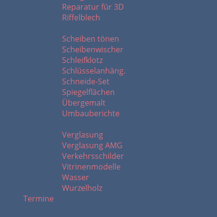
Reparatur für 3D
Riffelblech
S - U
Scheiben tönen
Scheibenwischer
Schleifklotz
Schlüsselanhäng.
Schneide-Set
Spiegelflächen
Übergemalt
Umbauberichte
V - W
Verglasung
Verglasung AMG
Verkehrsschilder
Vitrinenmodelle
Wasser
Wurzelholz
Termine
2026 - 2020