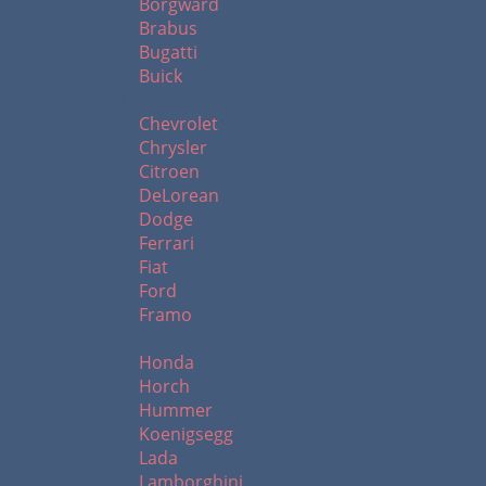
Borgward
Brabus
Bugatti
Buick
C - F
Chevrolet
Chrysler
Citroen
DeLorean
Dodge
Ferrari
Fiat
Ford
Framo
H - L
Honda
Horch
Hummer
Koenigsegg
Lada
Lamborghini