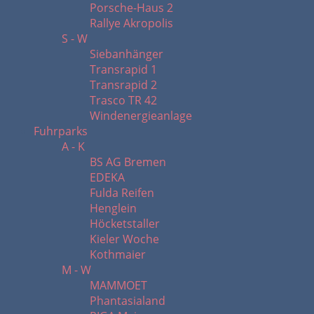
Porsche-Haus 2
Rallye Akropolis
S - W
Siebanhänger
Transrapid 1
Transrapid 2
Trasco TR 42
Windenergieanlage
Fuhrparks
A - K
BS AG Bremen
EDEKA
Fulda Reifen
Henglein
Höcketstaller
Kieler Woche
Kothmaier
M - W
MAMMOET
Phantasialand