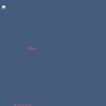
Die Aufgliederung zwischen den Bereichen "Pkw" und
"Nutzfahrzeugen" funktioniert nach den alten
Führerscheinklassen 2 + 3. Alles, was mit "Klasse 2" zu
fahren ist, also Höchstgewichte ab 7,5 to. aufwärts oder
ausschließliche Nutzfahrzeuge finden sich in diesem
Bereich, die leichten Fahrzeuge und Kleintransporter gibt
es im Bereich "
Pkw
".
Lkw, Busse, große Fahrzeuge. Oftmals wird geschimpft,
wenn es sich einmal staut, weil ein Lkw in der Innenstadt
in die enge Einfahrt rangieren muß.
Bei längerer Betrachtung wird allerdings jedem klar, daß
ohne Lkw gar nichts geht!
Sehenswerte Einzelstücke sind in diesem Bereich nach
Hersteller sortiert, Lkw bestimmter Betreiberfirmen sind
in den
Fuhrparks
zusammengefasst, ebenso gibt es eine