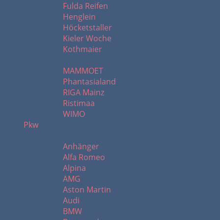
Fulda Reifen
Henglein
Höcketstaller
Kieler Woche
Kothmaier
M - W
MAMMOET
Phantasialand
RIGA Mainz
Ristimaa
WIMO
Pkw
A - B
Anhänger
Alfa Romeo
Alpina
AMG
Aston Martin
Audi
BMW