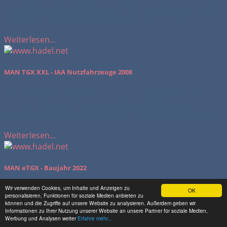
Benz das Werbemodell Actros 2640 Betonmischer unter
der Art.-Nr. B6 600 0133 an, wie es auch auf der...
Weiterlesen...
MAN TGX XXL - IAA Nutzfahrzeuge 2008
Die schweren Maschinen am MAN-Messestand auf der
IAA Nutzfahrzeuge 2008 waren allesamt in diesem
kräftigen Orangemetallic lackiert. Sogar die vierachsige...
Weiterlesen...
MAN eTGX - Baujahr 2022
Farbenfroh eröffnet MAN eine neue Ära im Bau von
Wir verwenden Cookies, um Inhalte und Anzeigen zu
OK
personalisieren, Funktionen für soziale Medien anbieten zu
Nutzfahrzeugen. Einen serienreifen Prototyp einer
können und die Zugriffe auf unsere Website zu analysieren. Außerdem geben wir
Sattelzugmaschine mit Elektroantrieb präsentierte...
Informationen zu Ihrer Nutzung unserer Website an unsere Partner für soziale Medien,
Werbung und Analysen weiter
Erfahre mehr...