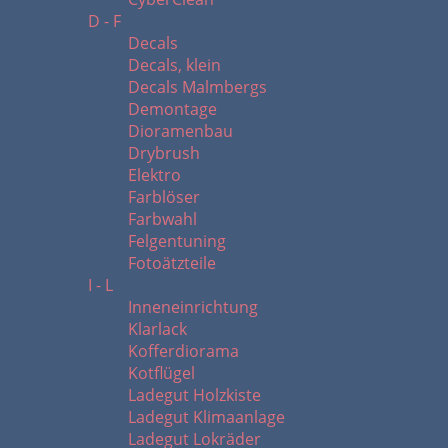
D - F
Decals
Decals, klein
Decals Malmbergs
Demontage
Dioramenbau
Drybrush
Elektro
Farblöser
Farbwahl
Felgentuning
Fotoätzteile
I - L
Inneneinrichtung
Klarlack
Kofferdiorama
Kotflügel
Ladegut Holzkiste
Ladegut Klimaanlage
Ladegut Lokräder