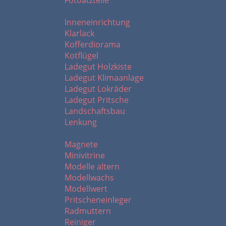
Fotoätzteile
I - L
Inneneinrichtung
Klarlack
Kofferdiorama
Kotflügel
Ladegut Holzkiste
Ladegut Klimaanlage
Ladegut Lokräder
Ladegut Pritsche
Landschaftsbau
Lenkung
M - R
Magnete
Minivitrine
Modelle altern
Modellwachs
Modellwert
Pritscheneinleger
Radmuttern
Reiniger