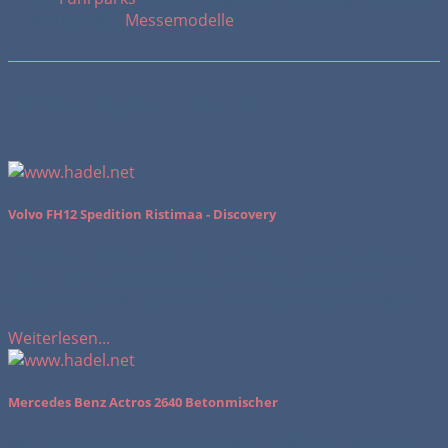
Auflistung aller
Messemodelle
.
Empfehlungen für Trucker
Volvo FH12 Spedition Ristimaa - Discovery
In Skandinavien ist man mit der Gesetzgebung etwas
weiter und deshalb sind die 25m-Züge dort schon
beinahe normal geworden. Alles andere als normal ist...
Weiterlesen...
Mercedes Benz Actros 2640 Betonmischer
Mit diesem interessanten Sockeldruck bietet Mercedes