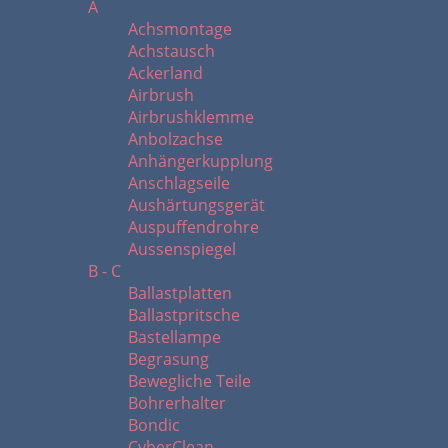
A
Achsmontage
Achstausch
Ackerland
Airbrush
Airbrushklemme
Anbolzachse
Anhängerkupplung
Anschlagseile
Aushärtungsgerät
Auspuffendrohre
Aussenspiegel
B - C
Ballastplatten
Ballastpritsche
Bastellampe
Begrasung
Bewegliche Teile
Bohrerhalter
Bondic
CyberClean