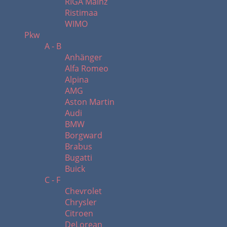
RIGA Mainz
Ristimaa
WIMO
Pkw
A - B
Anhänger
Alfa Romeo
Alpina
AMG
Aston Martin
Audi
BMW
Borgward
Brabus
Bugatti
Buick
C - F
Chevrolet
Chrysler
Citroen
DeLorean