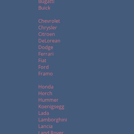
Bugatti
Buick
C - F
Chevrolet
Chrysler
Citroen
DeLorean
Dodge
Ferrari
Fiat
Ford
Framo
H - L
Honda
Horch
Hummer
Koenigsegg
Lada
Lamborghini
Lancia
Land Rover