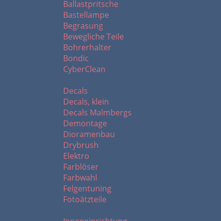
Ballastpritsche
Bastellampe
Begrasung
Bewegliche Teile
Bohrerhalter
Bondic
CyberClean
D - F
Decals
Decals, klein
Decals Malmbergs
Demontage
Dioramenbau
Drybrush
Elektro
Farblöser
Farbwahl
Felgentuning
Fotoätzteile
I - L