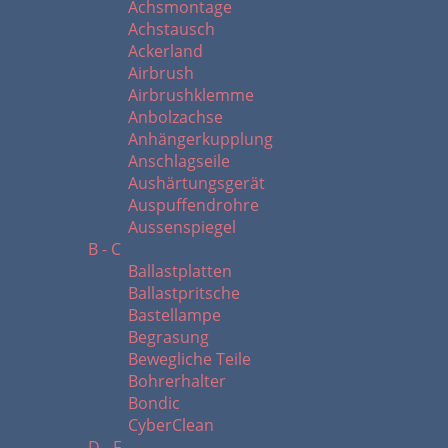
Achsmontage
Achstausch
Ackerland
Airbrush
Airbrushklemme
Anbolzachse
Anhängerkupplung
Anschlagseile
Aushärtungsgerät
Auspuffendrohre
Aussenspiegel
B - C
Ballastplatten
Ballastpritsche
Bastellampe
Begrasung
Bewegliche Teile
Bohrerhalter
Bondic
CyberClean
D - F