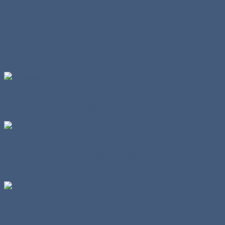
Was ist denn da los? An einem schönen Sommertag
versammelt sich Jung und Alt, um den großen Festumzug
zu sehen. Die große Prunkkutsche der Bremer Haake-
Beck Brauerei, gezogen von 8 schönen Pferden, kommt
gerade vorbei!
An beiden Seiten stehen die Zuschauer dicht gedrängt,
um hautnah dabei zu sein.
Der Augenblick ist genau richtig. Die Schule ist gerade
vorüber, deshalb sind allerhand Kinder mit ihren
Schulranzen auf dem großen Platz.
Die fünf Altstadtlaternen sorgen für das richtige Licht auf
dem gepflasterten Marktplatz.