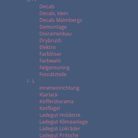
Decals
Decals, klein
Decals Malmbergs
Demontage
Dioramenbau
Drybrush
Elektro
Farblöser
Farbwahl
Felgentuning
Fotoätzteile
I - L
Inneneinrichtung
Klarlack
Kofferdiorama
Kotflügel
Ladegut Holzkiste
Ladegut Klimaanlage
Ladegut Lokräder
Ladegut Pritsche