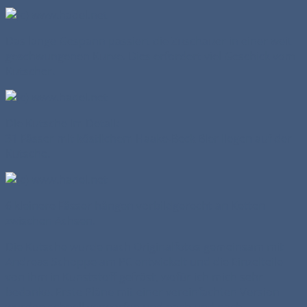
Das lange Gespann passiert die Zuschauer in einer weit
geschwungenen Kurve. Dies erfordert viel Geschick vom
Kutscher.
Die Kutsche im Detail:
31 Fässer mit köstlichem Haake-Beck Bier liegen auf der
Kutsche.
6 kleinere Fässer hängen vorbildgerecht an Ketten
zwischen Achsen.
Die Kutsche wurde nach Originalfotos gemeinsam mit
Andreas Schoppe am PC entwickelt und die Einzelteile
von ihm in Kunststoff gefräst, wofür ich mich sehr
bedanke. Erste Pläne mit einer vereinfachten Version
wurden schnell verworfen und nach und nach