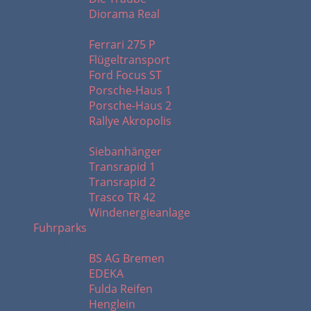
Diorama Real
F - R
Ferrari 275 P
Flügeltransport
Ford Focus ST
Porsche-Haus 1
Porsche-Haus 2
Rallye Akropolis
S - W
Siebanhänger
Transrapid 1
Transrapid 2
Trasco TR 42
Windenergieanlage
Fuhrparks
A - K
BS AG Bremen
EDEKA
Fulda Reifen
Henglein