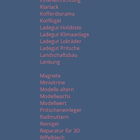
Inneneinrichtung
Klarlack
Kofferdiorama
Kotflügel
Ladegut Holzkiste
Ladegut Klimaanlage
Ladegut Lokräder
Ladegut Pritsche
Landschaftsbau
Lenkung
M - R
Magnete
Minivitrine
Modelle altern
Modellwachs
Modellwert
Pritscheneinleger
Radmuttern
Reiniger
Reparatur für 3D
Riffelblech