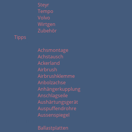
Steyr
Tempo
Volvo
Wirtgen
Zubehör
Tipps
A
Achsmontage
Achstausch
Ackerland
Airbrush
Airbrushklemme
Anbolzachse
Anhängerkupplung
Anschlagseile
Aushärtungsgerät
Auspuffendrohre
Aussenspiegel
B - C
Ballastplatten