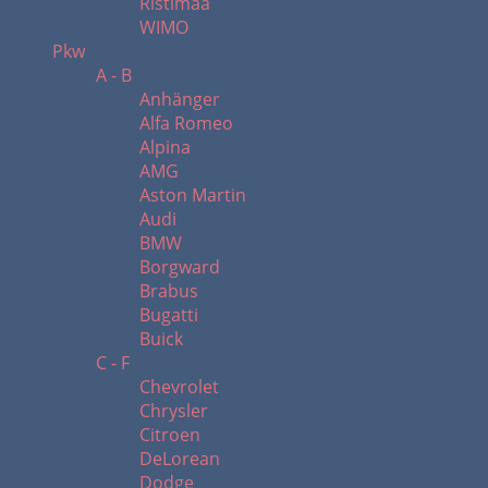
Ristimaa
WIMO
Pkw
A - B
Anhänger
Alfa Romeo
Alpina
AMG
Aston Martin
Audi
BMW
Borgward
Brabus
Bugatti
Buick
C - F
Chevrolet
Chrysler
Citroen
DeLorean
Dodge