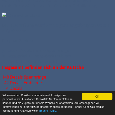
explodierte wiedermal der Grad der Detailierung.
Die Beschriftung wurde mit eigens angefertigten Decals
aufgebracht.
Ein paar Zahlen:
Je Fass 4 Decals für die Spannringe
Je Fassdeckel 1 Haake-Beck Emblem
An der Kutsche befinden sich
Insgesamt befinden sich an der Kutsche
148 Decals Spannringe
42 Decals Embleme
4 Decals
194 Decals
Wir verwenden Cookies, um Inhalte und Anzeigen zu
OK
personalisieren, Funktionen für soziale Medien anbieten zu
können und die Zugriffe auf unsere Website zu analysieren. Außerdem geben wir
Informationen zu Ihrer Nutzung unserer Website an unsere Partner für soziale Medien,
Werbung und Analysen weiter
Erfahre mehr...
Stolz sitzt der Kutscher auf seinem Bock und führt die