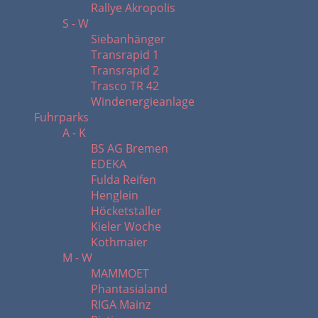
Rallye Akropolis
S - W
Siebanhänger
Transrapid 1
Transrapid 2
Trasco TR 42
Windenergieanlage
Fuhrparks
A - K
BS AG Bremen
EDEKA
Fulda Reifen
Henglein
Höcketstaller
Kieler Woche
Kothmaier
M - W
MAMMOET
Phantasialand
RIGA Mainz