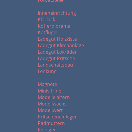
Fotoätzteile
I - L
Inneneinrichtung
Klarlack
Kofferdiorama
Kotflügel
Ladegut Holzkiste
Ladegut Klimaanlage
Ladegut Lokräder
Ladegut Pritsche
Landschaftsbau
Lenkung
M - R
Magnete
Minivitrine
Modelle altern
Modellwachs
Modellwert
Pritscheneinleger
Radmuttern
Reiniger