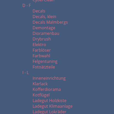
D - F
Decals
Decals, klein
Decals Malmbergs
Demontage
Dioramenbau
Drybrush
Elektro
Farblöser
Farbwahl
Felgentuning
Fotoätzteile
I - L
Inneneinrichtung
Klarlack
Kofferdiorama
Kotflügel
Ladegut Holzkiste
Ladegut Klimaanlage
Ladegut Lokräder