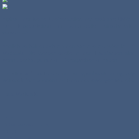
Alpina - der kleine Edelhersteller, der exklusive BMW in
rare Kostbarkeiten für automobile Feinschmecker
verwandelt.
Ähnlich verhält es sich mit den Sammlermodellen im H0-
Maßstab. Die Werbemodelle in den Hausfarben sind,
wenn überhaupt, nur zu Höchstpreisen zu haben.
Ein Klick auf das Foto oder die Typenbezeichnung, zeigt
weitere Informationen und Fotos des jeweiligen Modells.
Foto: Markus K.
Foto
Typenbezeichnung
Baujahr
Bemerkung