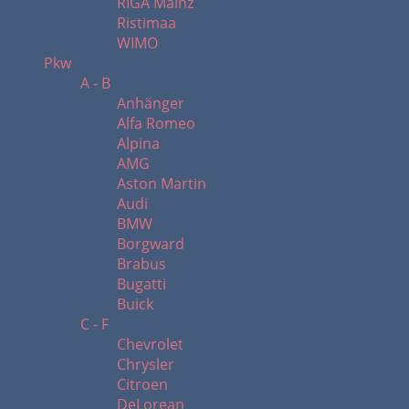
RIGA Mainz
Ristimaa
WIMO
Pkw
A - B
Anhänger
Alfa Romeo
Alpina
AMG
Aston Martin
Audi
BMW
Borgward
Brabus
Bugatti
Buick
C - F
Chevrolet
Chrysler
Citroen
DeLorean