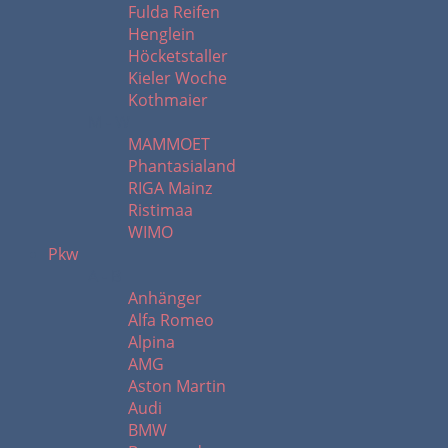
Fulda Reifen
Henglein
Höcketstaller
Kieler Woche
Kothmaier
M - W
MAMMOET
Phantasialand
RIGA Mainz
Ristimaa
WIMO
Pkw
A - B
Anhänger
Alfa Romeo
Alpina
AMG
Aston Martin
Audi
BMW