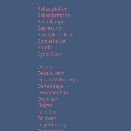
B - C
Ballastplatten
Ballastpritsche
Bastellampe
Begrasung
Bewegliche Teile
Bohrerhalter
Bondic
CyberClean
D - F
Decals
Decals, klein
Decals Malmbergs
Demontage
Dioramenbau
Drybrush
Elektro
Farblöser
Farbwahl
Felgentuning