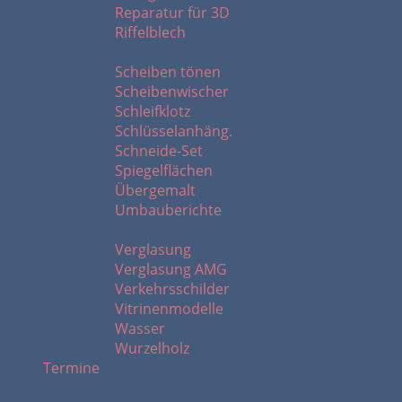
Reparatur für 3D
Riffelblech
S - U
Scheiben tönen
Scheibenwischer
Schleifklotz
Schlüsselanhäng.
Schneide-Set
Spiegelflächen
Übergemalt
Umbauberichte
V - W
Verglasung
Verglasung AMG
Verkehrsschilder
Vitrinenmodelle
Wasser
Wurzelholz
Termine
2026 - 2020