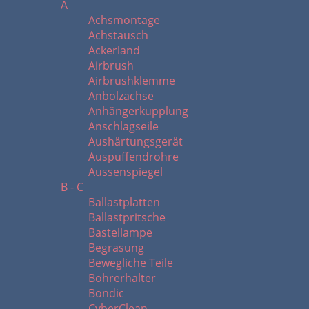
A
Achsmontage
Achstausch
Ackerland
Airbrush
Airbrushklemme
Anbolzachse
Anhängerkupplung
Anschlagseile
Aushärtungsgerät
Auspuffendrohre
Aussenspiegel
B - C
Ballastplatten
Ballastpritsche
Bastellampe
Begrasung
Bewegliche Teile
Bohrerhalter
Bondic
CyberClean