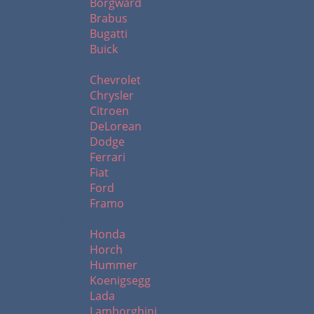
Borgward
Brabus
Bugatti
Buick
C - F
Chevrolet
Chrysler
Citroen
DeLorean
Dodge
Ferrari
Fiat
Ford
Framo
H - L
Honda
Horch
Hummer
Koenigsegg
Lada
Lamborghini