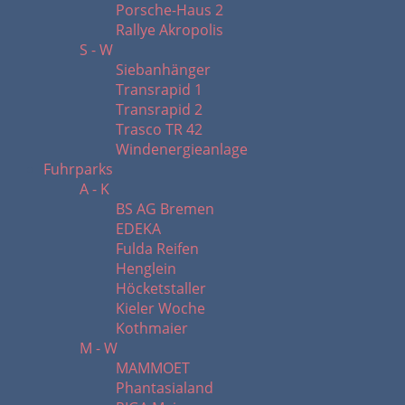
Porsche-Haus 2
Rallye Akropolis
S - W
Siebanhänger
Transrapid 1
Transrapid 2
Trasco TR 42
Windenergieanlage
Fuhrparks
A - K
BS AG Bremen
EDEKA
Fulda Reifen
Henglein
Höcketstaller
Kieler Woche
Kothmaier
M - W
MAMMOET
Phantasialand