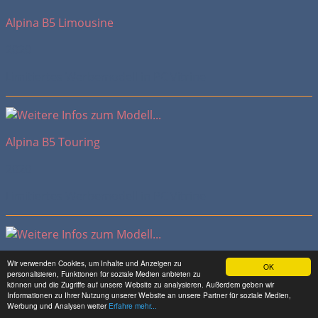
Alpina B5 Limousine
2020
Limitiertes Werbemodell in PC Vitrine
Alpina B5 Touring
2020
Limitiertes Werbemodell in PC Vitrine
Alpina B3 Limousine
Wir verwenden Cookies, um Inhalte und Anzeigen zu
OK
personalisieren, Funktionen für soziale Medien anbieten zu
können und die Zugriffe auf unsere Website zu analysieren. Außerdem geben wir
2019
Informationen zu Ihrer Nutzung unserer Website an unsere Partner für soziale Medien,
Werbung und Analysen weiter
Erfahre mehr...
Limitiertes Werbemodell in PC Vitrine