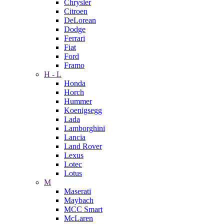
Chrysler
Citroen
DeLorean
Dodge
Ferrari
Fiat
Ford
Framo
H - L
Honda
Horch
Hummer
Koenigsegg
Lada
Lamborghini
Lancia
Land Rover
Lexus
Lotec
Lotus
M
Maserati
Maybach
MCC Smart
McLaren