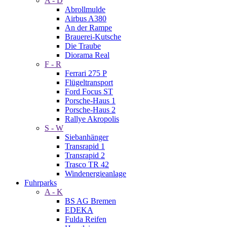
A - D
Abrollmulde
Airbus A380
An der Rampe
Brauerei-Kutsche
Die Traube
Diorama Real
F - R
Ferrari 275 P
Flügeltransport
Ford Focus ST
Porsche-Haus 1
Porsche-Haus 2
Rallye Akropolis
S - W
Siebanhänger
Transrapid 1
Transrapid 2
Trasco TR 42
Windenergieanlage
Fuhrparks
A - K
BS AG Bremen
EDEKA
Fulda Reifen