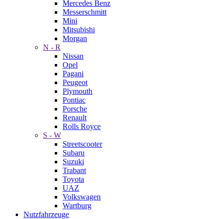
Mercedes Benz
Messerschmitt
Mini
Mitsubishi
Morgan
N - R
Nissan
Opel
Pagani
Peugeot
Plymouth
Pontiac
Porsche
Renault
Rolls Royce
S - W
Streetscooter
Subaru
Suzuki
Trabant
Toyota
UAZ
Volkswagen
Wartburg
Nutzfahrzeuge