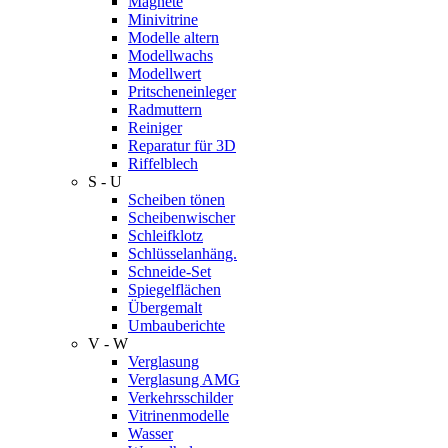
Magnete
Minivitrine
Modelle altern
Modellwachs
Modellwert
Pritscheneinleger
Radmuttern
Reiniger
Reparatur für 3D
Riffelblech
S - U
Scheiben tönen
Scheibenwischer
Schleifklotz
Schlüsselanhäng.
Schneide-Set
Spiegelflächen
Übergemalt
Umbauberichte
V - W
Verglasung
Verglasung AMG
Verkehrsschilder
Vitrinenmodelle
Wasser