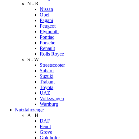
N - R
Nissan
Opel
Pagani
Peugeot
Plymouth
Pontiac
Porsche
Renault
Rolls Royce
S - W
Streetscooter
Subaru
Suzuki
Trabant
Toyota
UAZ
Volkswagen
Wartburg
Nutzfahrzeuge
A - H
DAF
Fendt
Grove
Goldhofer