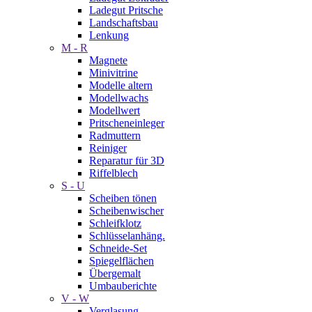
Ladegut Pritsche
Landschaftsbau
Lenkung
M - R
Magnete
Minivitrine
Modelle altern
Modellwachs
Modellwert
Pritscheneinleger
Radmuttern
Reiniger
Reparatur für 3D
Riffelblech
S - U
Scheiben tönen
Scheibenwischer
Schleifklotz
Schlüsselanhäng.
Schneide-Set
Spiegelflächen
Übergemalt
Umbauberichte
V - W
Verglasung