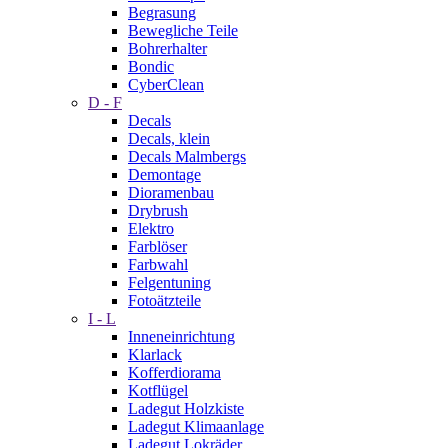
Begrasung
Bewegliche Teile
Bohrerhalter
Bondic
CyberClean
D - F
Decals
Decals, klein
Decals Malmbergs
Demontage
Dioramenbau
Drybrush
Elektro
Farblöser
Farbwahl
Felgentuning
Fotoätzteile
I - L
Inneneinrichtung
Klarlack
Kofferdiorama
Kotflügel
Ladegut Holzkiste
Ladegut Klimaanlage
Ladegut Lokräder