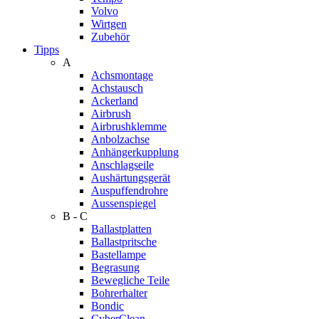
Volvo
Wirtgen
Zubehör
Tipps
A
Achsmontage
Achstausch
Ackerland
Airbrush
Airbrushklemme
Anbolzachse
Anhängerkupplung
Anschlagseile
Aushärtungsgerät
Auspuffendrohre
Aussenspiegel
B - C
Ballastplatten
Ballastpritsche
Bastellampe
Begrasung
Bewegliche Teile
Bohrerhalter
Bondic
CyberClean