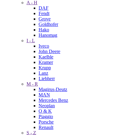
A - H
DAF
Fendt
Grove
Goldhofer
Hako
Hanomag
I - L
Iveco
John Deere
Kaelble
Kramer
Krupp
Lanz
Liebherr
M - R
Magirus-Deutz
MAN
Mercedes Benz
Neoplan
O & K
Piaggio
Porsche
Renault
S - Z