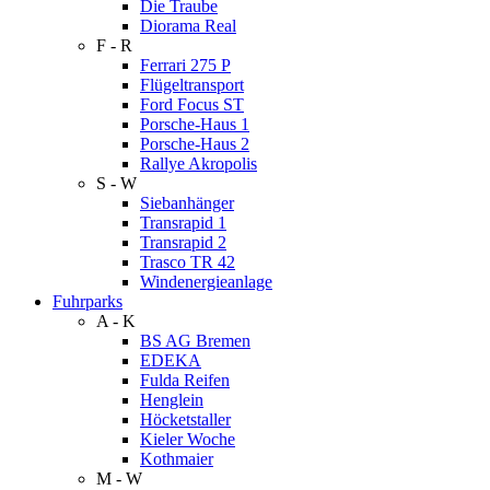
Die Traube
Diorama Real
F - R
Ferrari 275 P
Flügeltransport
Ford Focus ST
Porsche-Haus 1
Porsche-Haus 2
Rallye Akropolis
S - W
Siebanhänger
Transrapid 1
Transrapid 2
Trasco TR 42
Windenergieanlage
Fuhrparks
A - K
BS AG Bremen
EDEKA
Fulda Reifen
Henglein
Höcketstaller
Kieler Woche
Kothmaier
M - W