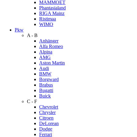
MAMMOET
Phantasialand
RIGA Mainz
Ristimaa
WIMO
Pkw
A - B
Anhänger
Alfa Romeo
Alpina
AMG
Aston Martin
Audi
BMW
Borgward
Brabus
Bugatti
Buick
C - F
Chevrolet
Chrysler
Citroen
DeLorean
Dodge
Ferrari