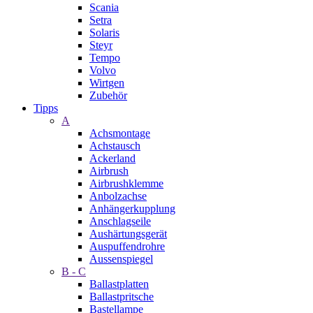
Scania
Setra
Solaris
Steyr
Tempo
Volvo
Wirtgen
Zubehör
Tipps
A
Achsmontage
Achstausch
Ackerland
Airbrush
Airbrushklemme
Anbolzachse
Anhängerkupplung
Anschlagseile
Aushärtungsgerät
Auspuffendrohre
Aussenspiegel
B - C
Ballastplatten
Ballastpritsche
Bastellampe