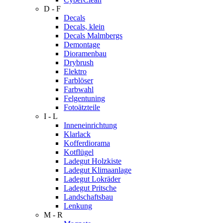
D - F
Decals
Decals, klein
Decals Malmbergs
Demontage
Dioramenbau
Drybrush
Elektro
Farblöser
Farbwahl
Felgentuning
Fotoätzteile
I - L
Inneneinrichtung
Klarlack
Kofferdiorama
Kotflügel
Ladegut Holzkiste
Ladegut Klimaanlage
Ladegut Lokräder
Ladegut Pritsche
Landschaftsbau
Lenkung
M - R