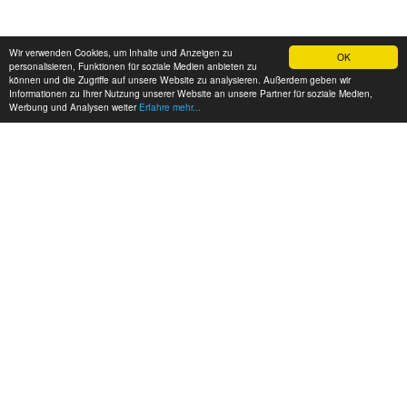
Wir verwenden Cookies, um Inhalte und Anzeigen zu
OK
personalisieren, Funktionen für soziale Medien anbieten zu
können und die Zugriffe auf unsere Website zu analysieren. Außerdem geben wir
Informationen zu Ihrer Nutzung unserer Website an unsere Partner für soziale Medien,
Werbung und Analysen weiter
Erfahre mehr...
MEINE KONTAKTDATEN:
hadel.net