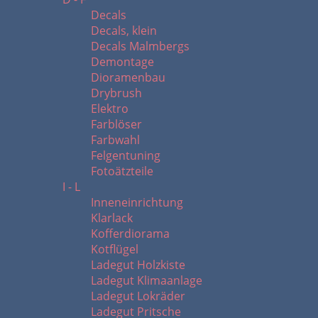
Decals
Decals, klein
Decals Malmbergs
Demontage
Dioramenbau
Drybrush
Elektro
Farblöser
Farbwahl
Felgentuning
Fotoätzteile
I - L
Inneneinrichtung
Klarlack
Kofferdiorama
Kotflügel
Ladegut Holzkiste
Ladegut Klimaanlage
Ladegut Lokräder
Ladegut Pritsche