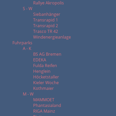
Rallye Akropolis
S - W
Siebanhänger
Transrapid 1
Transrapid 2
Trasco TR 42
Windenergieanlage
Fuhrparks
A - K
BS AG Bremen
EDEKA
Fulda Reifen
Henglein
Höcketstaller
Kieler Woche
Kothmaier
M - W
MAMMOET
Phantasialand
RIGA Mainz