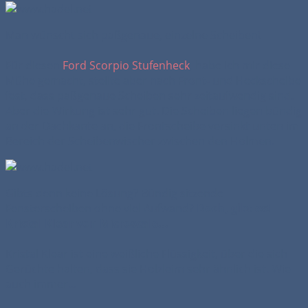
Man wünscht sich paßgenaue, einzelne Scheiben!
Für diesen
Ford Scorpio Stufenheck
, habe ich mir diese
Mühe gemacht, stellte aber nach Front- und Heckscheibe
fest, dass paßgenaue Scheiben sehr zeitaufwendig sind.
Aber die Wirkung ist sehr gut. Die Scheiben liegen bündig
an der Dachkante an, die Frontscheibe versinkt unten im
Bereich der Scheibenwischer zwischen den Holmen.
Gibts denn keine Lösung? Bündig sitzende
Fensterscheiben ohne viel Aufwand?
Doch, gibt es!
Kristal Klear von Microscale...
Kristal Klear ist eine weißliche Flüssigkeit, über die sich
Gerüchte halten, dass sie Holzleim sehr ähnlich ist. Wie
auch immer...