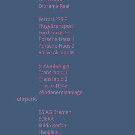
Diorama Real
F - R
Ferrari 275 P
Flügeltransport
Ford Focus ST
Porsche-Haus 1
Porsche-Haus 2
Rallye Akropolis
S - W
Siebanhänger
Transrapid 1
Transrapid 2
Trasco TR 42
Windenergieanlage
Fuhrparks
A - K
BS AG Bremen
EDEKA
Fulda Reifen
Henglein