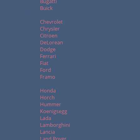
Bugatti
Buick
C - F
Chevrolet
Chrysler
Citroen
DeLorean
Dodge
Ferrari
Fiat
Ford
Framo
H - L
Honda
Horch
Hummer
Koenigsegg
Lada
Lamborghini
Lancia
Land Rover