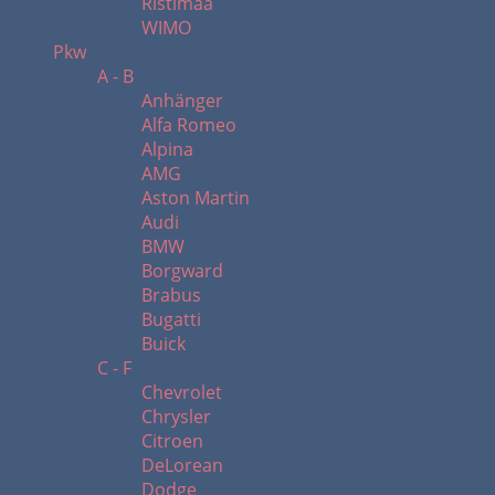
Ristimaa
WIMO
Pkw
A - B
Anhänger
Alfa Romeo
Alpina
AMG
Aston Martin
Audi
BMW
Borgward
Brabus
Bugatti
Buick
C - F
Chevrolet
Chrysler
Citroen
DeLorean
Dodge