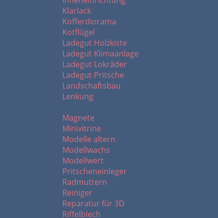
Inneneinrichtung
Klarlack
Kofferdiorama
Kotflügel
Ladegut Holzkiste
Ladegut Klimaanlage
Ladegut Lokräder
Ladegut Pritsche
Landschaftsbau
Lenkung
M - R
Magnete
Minivitrine
Modelle altern
Modellwachs
Modellwert
Pritscheneinleger
Radmuttern
Reiniger
Reparatur für 3D
Riffelblech