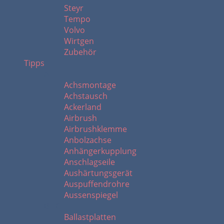
Steyr
Tempo
Volvo
Wirtgen
Zubehör
Tipps
A
Achsmontage
Achstausch
Ackerland
Airbrush
Airbrushklemme
Anbolzachse
Anhängerkupplung
Anschlagseile
Aushärtungsgerät
Auspuffendrohre
Aussenspiegel
B - C
Ballastplatten