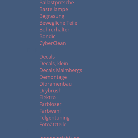
Ballastpritsche
Bastellampe
Begrasung
Bewegliche Teile
Bohrerhalter
Bondic
CyberClean
D - F
Decals
Decals, klein
Decals Malmbergs
Demontage
Dioramenbau
Drybrush
Elektro
Farblöser
Farbwahl
Felgentuning
Fotoätzteile
I - L