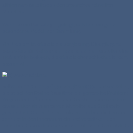
zählen rare Bausätze zu den besonders reizvollen
Modellen.
Wenn so ein Bausatz gut gelingt, entsteht ein ganz
besonderes Modell der Sammlung.
Ein Problem ist oftmals die Verglasung. Dies gilt ganz
besonders für Kleinserienmodelle, da die Hersteller eine
Tiefziehfolie beilegen, die oftmals eher schlecht als recht
passen will.
Selbst wenn die beigefügte Verglasung gut passen sollte,
bleibt bei den Resine-Bausätzen ein generelles Problem:
Wegen der Gußtechnik sind die Fensterholme meistens
etwas dicker als man es von Modellen aus Großserie
gewohnt ist. Hinter diesen Holmen tauchen die Fenster
sehr tief in den Innenraum ein und verstärken den
optischen Eindruck dieser dicken Holme noch zusätzlich.