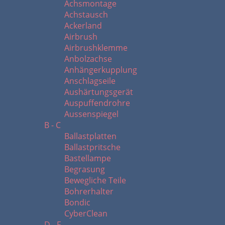
Achsmontage
Achstausch
Ackerland
Airbrush
Airbrushklemme
Anbolzachse
Anhängerkupplung
Anschlagseile
Aushärtungsgerät
Auspuffendrohre
Aussenspiegel
B - C
Ballastplatten
Ballastpritsche
Bastellampe
Begrasung
Bewegliche Teile
Bohrerhalter
Bondic
CyberClean
D - F