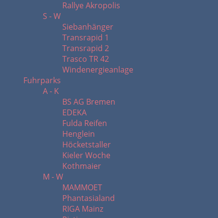
Rallye Akropolis
S - W
Siebanhänger
Transrapid 1
Transrapid 2
Trasco TR 42
Windenergieanlage
Fuhrparks
A - K
BS AG Bremen
EDEKA
Fulda Reifen
Henglein
Höcketstaller
Kieler Woche
Kothmaier
M - W
MAMMOET
Phantasialand
RIGA Mainz