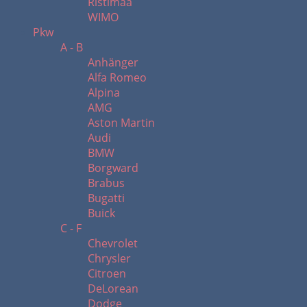
Ristimaa
WIMO
Pkw
A - B
Anhänger
Alfa Romeo
Alpina
AMG
Aston Martin
Audi
BMW
Borgward
Brabus
Bugatti
Buick
C - F
Chevrolet
Chrysler
Citroen
DeLorean
Dodge