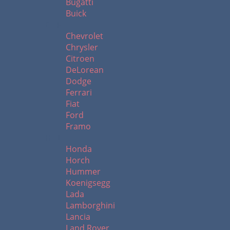
Bugatti
Buick
C - F
Chevrolet
Chrysler
Citroen
DeLorean
Dodge
Ferrari
Fiat
Ford
Framo
H - L
Honda
Horch
Hummer
Koenigsegg
Lada
Lamborghini
Lancia
Land Rover