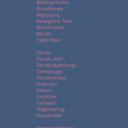
Ballastpritsche
Bastellampe
Begrasung
Bewegliche Teile
Bohrerhalter
Bondic
CyberClean
D - F
Decals
Decals, klein
Decals Malmbergs
Demontage
Dioramenbau
Drybrush
Elektro
Farblöser
Farbwahl
Felgentuning
Fotoätzteile
I - L