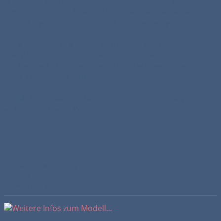
Waffenfabrik und Sägemühle in Oberletten", aus der
1869 die "österreichische Waffenfabriksgesellschaft" und
in der Folge die "Steyr Werke AG" hervorgingen.
Anfang der 90er Jahre übernahm MAN das alte
Traditionsunternehmen und baute fortan mit eigenen
Kabinen weiter. Lediglich am Kühlergrill kann man die
Steyr-Lkw noch erkennen.
Ein Klick auf das Foto bzw. die Typenbezeichnung zeigt
weitere Infos zum Modell.
Foto
Typenbezeichnung
Baujahr
Bemerkung