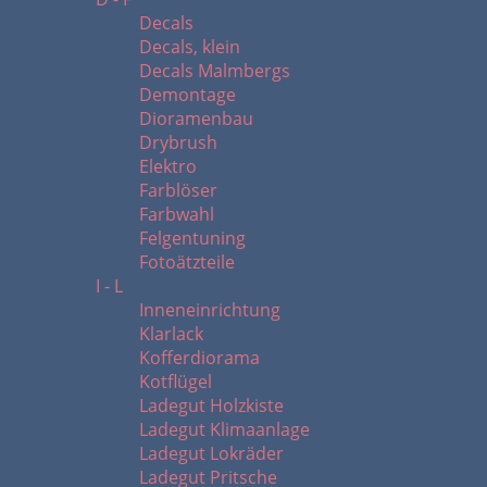
Decals
Decals, klein
Decals Malmbergs
Demontage
Dioramenbau
Drybrush
Elektro
Farblöser
Farbwahl
Felgentuning
Fotoätzteile
I - L
Inneneinrichtung
Klarlack
Kofferdiorama
Kotflügel
Ladegut Holzkiste
Ladegut Klimaanlage
Ladegut Lokräder
Ladegut Pritsche