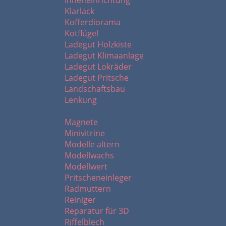
Inneneinrichtung
Klarlack
Kofferdiorama
Kotflügel
Ladegut Holzkiste
Ladegut Klimaanlage
Ladegut Lokräder
Ladegut Pritsche
Landschaftsbau
Lenkung
M - R
Magnete
Minivitrine
Modelle altern
Modellwachs
Modellwert
Pritscheneinleger
Radmuttern
Reiniger
Reparatur für 3D
Riffelblech