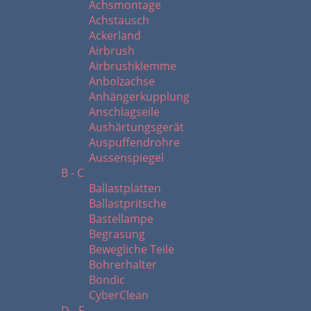
Achsmontage
Achstausch
Ackerland
Airbrush
Airbrushklemme
Anbolzachse
Anhängerkupplung
Anschlagseile
Aushärtungsgerät
Auspuffendrohre
Aussenspiegel
B - C
Ballastplatten
Ballastpritsche
Bastellampe
Begrasung
Bewegliche Teile
Bohrerhalter
Bondic
CyberClean
D - F