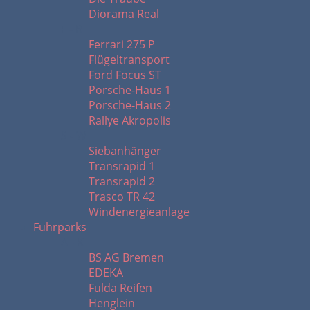
Diorama Real
F - R
Ferrari 275 P
Flügeltransport
Ford Focus ST
Porsche-Haus 1
Porsche-Haus 2
Rallye Akropolis
S - W
Siebanhänger
Transrapid 1
Transrapid 2
Trasco TR 42
Windenergieanlage
Fuhrparks
A - K
BS AG Bremen
EDEKA
Fulda Reifen
Henglein