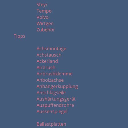
Steyr
Tempo
Volvo
Wirtgen
Zubehör
Tipps
A
Achsmontage
Achstausch
Ackerland
Airbrush
Airbrushklemme
Anbolzachse
Anhängerkupplung
Anschlagseile
Aushärtungsgerät
Auspuffendrohre
Aussenspiegel
B - C
Ballastplatten