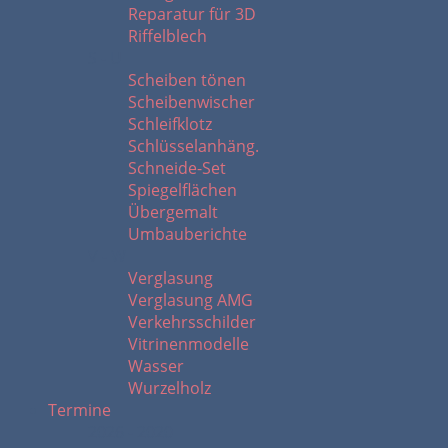
Reparatur für 3D
Riffelblech
S - U
Scheiben tönen
Scheibenwischer
Schleifklotz
Schlüsselanhäng.
Schneide-Set
Spiegelflächen
Übergemalt
Umbauberichte
V - W
Verglasung
Verglasung AMG
Verkehrsschilder
Vitrinenmodelle
Wasser
Wurzelholz
Termine
2026 - 2020