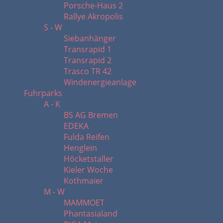
Porsche-Haus 2
Rallye Akropolis
S - W
Siebanhänger
Transrapid 1
Transrapid 2
Trasco TR 42
Windenergieanlage
Fuhrparks
A - K
BS AG Bremen
EDEKA
Fulda Reifen
Henglein
Höcketstaller
Kieler Woche
Kothmaier
M - W
MAMMOET
Phantasialand