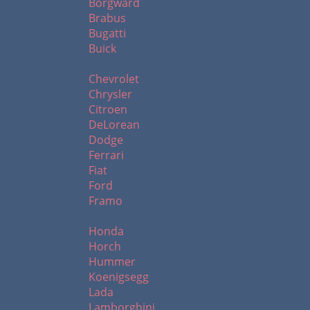
Borgward
Brabus
Bugatti
Buick
C - F
Chevrolet
Chrysler
Citroen
DeLorean
Dodge
Ferrari
Fiat
Ford
Framo
H - L
Honda
Horch
Hummer
Koenigsegg
Lada
Lamborghini