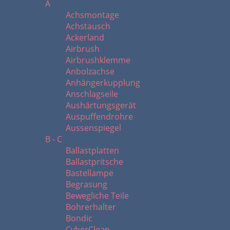
A
Achsmontage
Achstausch
Ackerland
Airbrush
Airbrushklemme
Anbolzachse
Anhängerkupplung
Anschlagseile
Aushärtungsgerät
Auspuffendrohre
Aussenspiegel
B - C
Ballastplatten
Ballastpritsche
Bastellampe
Begrasung
Bewegliche Teile
Bohrerhalter
Bondic
CyberClean