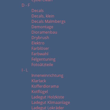
D - F
Decals
Decals, klein
Decals Malmbergs
Demontage
Dioramenbau
Drybrush
Elektro
Farblöser
Farbwahl
Felgentuning
Fotoätzteile
I - L
Inneneinrichtung
Klarlack
Kofferdiorama
Kotflügel
Ladegut Holzkiste
Ladegut Klimaanlage
Ladegut Lokräder