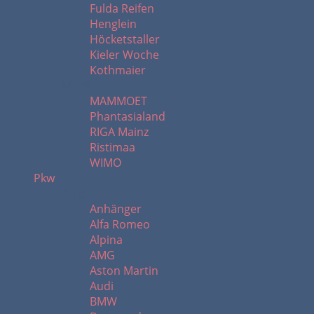
Fulda Reifen
Henglein
Höcketstaller
Kieler Woche
Kothmaier
M - W
MAMMOET
Phantasialand
RIGA Mainz
Ristimaa
WIMO
Pkw
A - B
Anhänger
Alfa Romeo
Alpina
AMG
Aston Martin
Audi
BMW