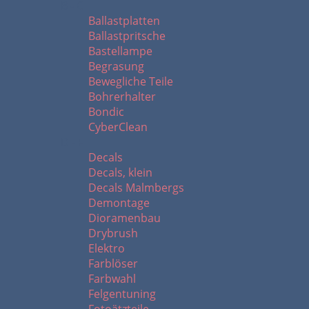
B - C
Ballastplatten
Ballastpritsche
Bastellampe
Begrasung
Bewegliche Teile
Bohrerhalter
Bondic
CyberClean
D - F
Decals
Decals, klein
Decals Malmbergs
Demontage
Dioramenbau
Drybrush
Elektro
Farblöser
Farbwahl
Felgentuning