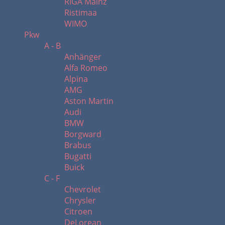
RIGA Mainz
Ristimaa
WIMO
Pkw
A - B
Anhänger
Alfa Romeo
Alpina
AMG
Aston Martin
Audi
BMW
Borgward
Brabus
Bugatti
Buick
C - F
Chevrolet
Chrysler
Citroen
DeLorean