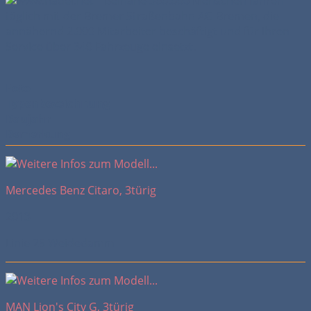
Beinahe 300.000 Menschen fahren
täglich mit der Bremer Straßenbahn AG Bremen, die
annähernd 2.000 Mitarbeiter beschäftigt und für Ihren
Service über 340 Fahrzeuge einsetzt.
Foto
Typenbezeichnung
Baujahr
Bemerkung
Mercedes Benz Citaro, 3türig
2013
Linie 25 Weidedamm
MAN Lion's City G, 3türig