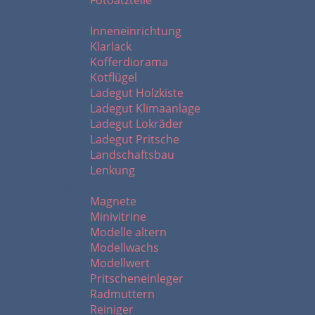
Fotoätzteile
I - L
Inneneinrichtung
Klarlack
Kofferdiorama
Kotflügel
Ladegut Holzkiste
Ladegut Klimaanlage
Ladegut Lokräder
Ladegut Pritsche
Landschaftsbau
Lenkung
M - R
Magnete
Minivitrine
Modelle altern
Modellwachs
Modellwert
Pritscheneinleger
Radmuttern
Reiniger