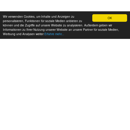
Wir verwenden Cookies, um Inhalte und Anzeigen zu
OK
personalisieren, Funktionen für soziale Medien anbieten zu
können und die Zugriffe auf unsere Website zu analysieren. Außerdem geben wir
Informationen zu Ihrer Nutzung unserer Website an unsere Partner für soziale Medien,
Werbung und Analysen weiter
Erfahre mehr...
MEINE KONTAKTDATEN:
hadel.net