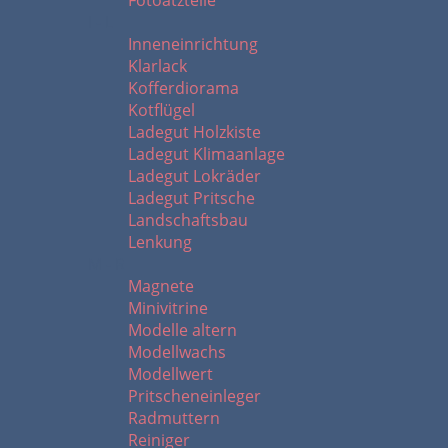
Fotoätzteile
I - L
Inneneinrichtung
Klarlack
Kofferdiorama
Kotflügel
Ladegut Holzkiste
Ladegut Klimaanlage
Ladegut Lokräder
Ladegut Pritsche
Landschaftsbau
Lenkung
M - R
Magnete
Minivitrine
Modelle altern
Modellwachs
Modellwert
Pritscheneinleger
Radmuttern
Reiniger