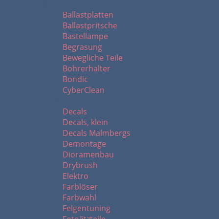
B - C
Ballastplatten
Ballastpritsche
Bastellampe
Begrasung
Bewegliche Teile
Bohrerhalter
Bondic
CyberClean
D - F
Decals
Decals, klein
Decals Malmbergs
Demontage
Dioramenbau
Drybrush
Elektro
Farblöser
Farbwahl
Felgentuning