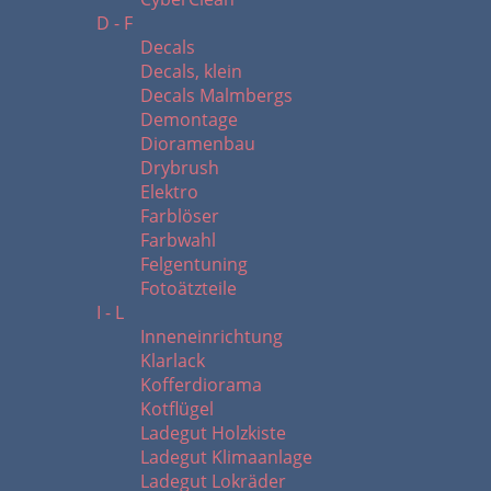
D - F
Decals
Decals, klein
Decals Malmbergs
Demontage
Dioramenbau
Drybrush
Elektro
Farblöser
Farbwahl
Felgentuning
Fotoätzteile
I - L
Inneneinrichtung
Klarlack
Kofferdiorama
Kotflügel
Ladegut Holzkiste
Ladegut Klimaanlage
Ladegut Lokräder