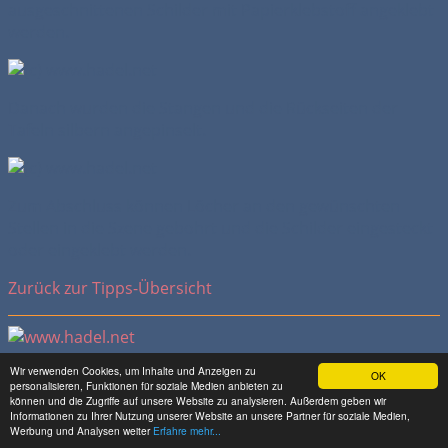
ausgeschnittenen Schilder mit Papierklebstoff angeklebt
werden.
Danach wurden die Stangen und die Rückseiten der
Tafeln silbern angepinselt.
Zum Abschluss können Löcher an den gewünschten
Stellen in die Szene gebohrt und die Schilder eingesteckt
oder eingeklebt werden.
Zurück zur Tipps-Übersicht
Wir verwenden Cookies, um Inhalte und Anzeigen zu
OK
Porsche 911 Carrera 4S, Baujahr 2015
personalisieren, Funktionen für soziale Medien anbieten zu
können und die Zugriffe auf unsere Website zu analysieren. Außerdem geben wir
Informationen zu Ihrer Nutzung unserer Website an unsere Partner für soziale Medien,
Aufgrund der extremen Ähnlichkeit verschiedener 911er-
Werbung und Analysen weiter
Erfahre mehr...
Typen lag die Idee für Herpa sehr nahe, ebenfalls