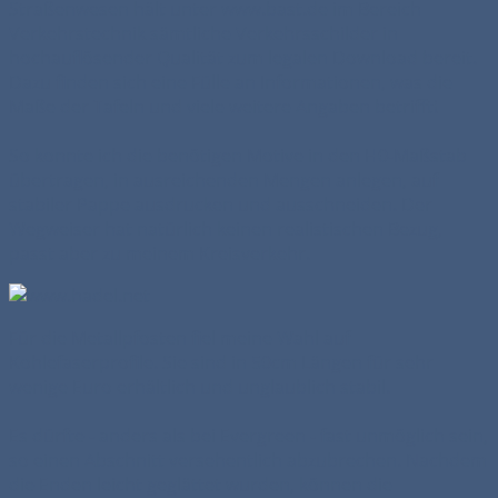
Straßenwesen hält unter www.bast.de im Bereich
Verkehrstechnik sämtliche Verkehrsschilder in
hochauflösender Qualität zum legalen Download bereit.
Dazu finden sich eine Fülle an Informationen, was die
Maße der Tafeln und viele weitere Angaben betrifft!
So konnte ich die benötigen Motive in den H0-Maßstab
übertragen, in ausreichenden Mengen anlegen, auf
stabiler Pappe ausdrucken und ausschneiden. Der
Wegweiser hat natürlich keinen realistischen Bezug,
passt aber zu meinem Kreisverkehr.
Für die Metallpfosten fiel meine Wahl auf
Kohlefaserprofile. Sie sind in 50cm Längen für sehr
wenige Euro erhältlich und unglaublich stabil.
Es dürfte - anders als bei Evergreen - fast unmöglich sein,
so einen Abschnitt versehentlich abzubrechen. Nachdem
die Enden leicht geglättet wurden, können die