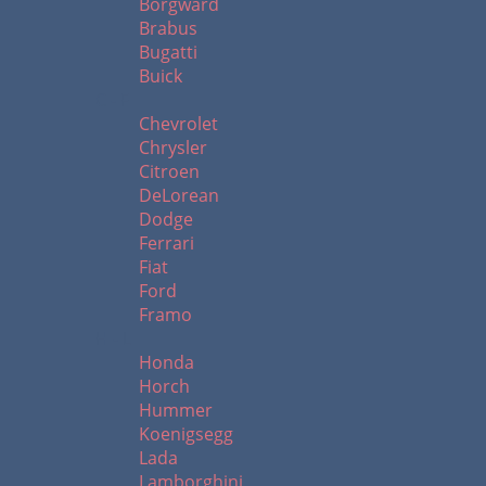
Borgward
Brabus
Bugatti
Buick
C - F
Chevrolet
Chrysler
Citroen
DeLorean
Dodge
Ferrari
Fiat
Ford
Framo
H - L
Honda
Horch
Hummer
Koenigsegg
Lada
Lamborghini