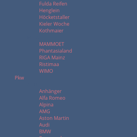
Fulda Reifen
Henglein
Höcketstaller
Kieler Woche
Kothmaier
M - W
MAMMOET
Phantasialand
RIGA Mainz
Ristimaa
WIMO
Pkw
A - B
Anhänger
Alfa Romeo
Alpina
AMG
Aston Martin
Audi
BMW