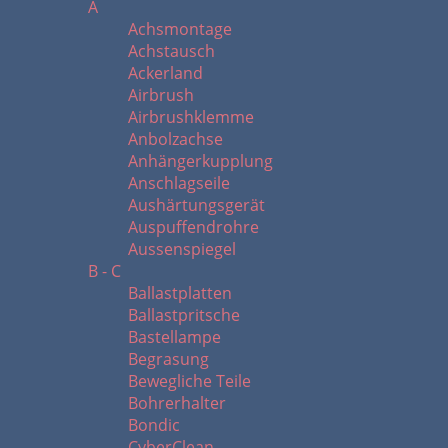
A
Achsmontage
Achstausch
Ackerland
Airbrush
Airbrushklemme
Anbolzachse
Anhängerkupplung
Anschlagseile
Aushärtungsgerät
Auspuffendrohre
Aussenspiegel
B - C
Ballastplatten
Ballastpritsche
Bastellampe
Begrasung
Bewegliche Teile
Bohrerhalter
Bondic
CyberClean