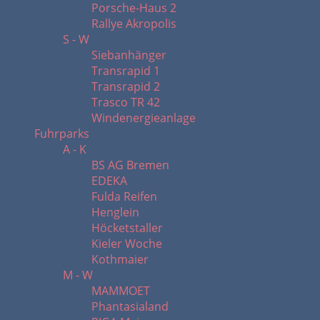
Porsche-Haus 2
Rallye Akropolis
S - W
Siebanhänger
Transrapid 1
Transrapid 2
Trasco TR 42
Windenergieanlage
Fuhrparks
A - K
BS AG Bremen
EDEKA
Fulda Reifen
Henglein
Höcketstaller
Kieler Woche
Kothmaier
M - W
MAMMOET
Phantasialand