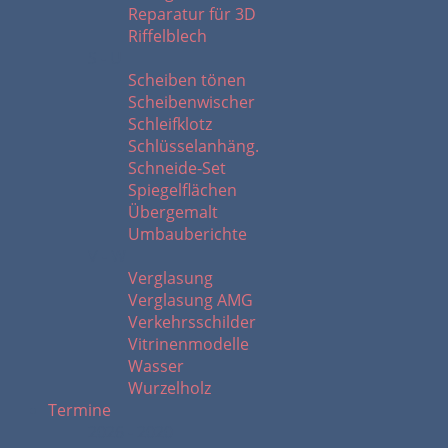
Reparatur für 3D
Riffelblech
S - U
Scheiben tönen
Scheibenwischer
Schleifklotz
Schlüsselanhäng.
Schneide-Set
Spiegelflächen
Übergemalt
Umbauberichte
V - W
Verglasung
Verglasung AMG
Verkehrsschilder
Vitrinenmodelle
Wasser
Wurzelholz
Termine
2026 - 2020