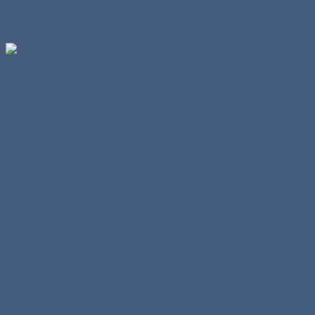
Veröffentlicht am 31.05.2019
Wer ein Diorama für Fahrzeuge baut, wird früher oder
später auch Straßen darstellen. Egal ob ländliche Idylle,
wilde Hektik der Großstadt oder eine vielbefahrene
Autobahn - eines ist beinahe unvermeidbar: Eine
vorbildnahe Beschilderung.
Einige Hersteller bieten Sets mit diversen
Verkehrsschildern an. Dabei handelt es sich meist nur
um eine Auswahl und eine individuelle Beschilderung fällt
damit meistens schwer. Ich wollte eine korrekte und
maßstabsgerechte Beschilderung für meine
Messedioramen und machte mich daran, die nötigen
Informationen zu beschaffen. Die Kernfrage lautete: Wie
groß sind diese Schilder eigentlich?
Die gute Nachricht zuerst: Die Bundesanstalt für