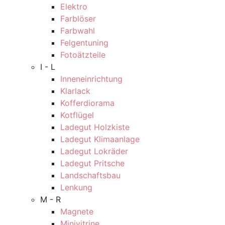
Elektro
Farblöser
Farbwahl
Felgentuning
Fotoätzteile
I - L
Inneneinrichtung
Klarlack
Kofferdiorama
Kotflügel
Ladegut Holzkiste
Ladegut Klimaanlage
Ladegut Lokräder
Ladegut Pritsche
Landschaftsbau
Lenkung
M - R
Magnete
Minivitrine