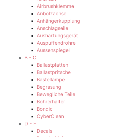
Airbrushklemme
Anbolzachse
Anhängerkupplung
Anschlagseile
Aushärtungsgerät
Auspuffendrohre
Aussenspiegel
B - C
Ballastplatten
Ballastpritsche
Bastellampe
Begrasung
Bewegliche Teile
Bohrerhalter
Bondic
CyberClean
D - F
Decals