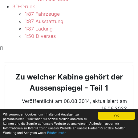
3D-Druck
1:87 Fahrzeuge
1:87 Ausstattung
1:87 Ladung
1:50 Diverses
Zu welcher Kabine gehört der
Aussenspiegel - Teil 1
Veröffentlicht am 08.08.2014, aktualisiert am
16.06.2023
Wir verwenden Cookies, um Inhalte und Anzeigen zu
OK
personalisieren, Funktionen für soziale Medien anbieten zu
können und die Zugriffe auf unsere Website zu analysieren. Außerdem geben wir
Informationen zu Ihrer Nutzung unserer Website an unsere Partner für soziale Medien,
Neue Modelle sind schön. Kaufen, aus der Packung
Werbung und Analysen weiter
Erfahre mehr...