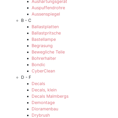
Aushärtungsgerät
Auspuffendrohre
Aussenspiegel
B - C
Ballastplatten
Ballastpritsche
Bastellampe
Begrasung
Bewegliche Teile
Bohrerhalter
Bondic
CyberClean
D - F
Decals
Decals, klein
Decals Malmbergs
Demontage
Dioramenbau
Drybrush