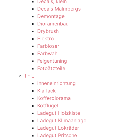
Decals, klein
Decals Malmbergs
Demontage
Dioramenbau
Drybrush
Elektro
Farblöser
Farbwahl
Felgentuning
Fotoätzteile
I - L
Inneneinrichtung
Klarlack
Kofferdiorama
Kotflügel
Ladegut Holzkiste
Ladegut Klimaanlage
Ladegut Lokräder
Ladegut Pritsche