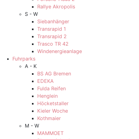
Rallye Akropolis
S - W
Siebanhänger
Transrapid 1
Transrapid 2
Trasco TR 42
Windenergieanlage
Fuhrparks
A - K
BS AG Bremen
EDEKA
Fulda Reifen
Henglein
Höcketstaller
Kieler Woche
Kothmaier
M - W
MAMMOET