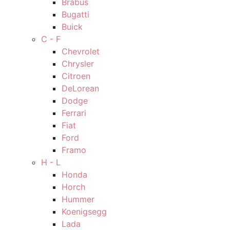
Brabus
Bugatti
Buick
C - F
Chevrolet
Chrysler
Citroen
DeLorean
Dodge
Ferrari
Fiat
Ford
Framo
H - L
Honda
Horch
Hummer
Koenigsegg
Lada