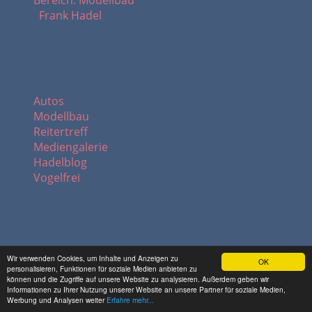
Bereich: Modellbau
Frank Hadel
Themenbereiche:
Autos
Modellbau
Reitertreff
Mediengalerie
Hadelblog
Vogelfrei
letzte Modellbau-Updates:
Wir verwenden Cookies, um Inhalte und Anzeigen zu
05.06.2026
Maybach 62S Landaulet, Baujahr 2008...
OK
personalisieren, Funktionen für soziale Medien anbieten zu
15.05.2026
Liebherr T60-9s - Teleskoplader...
können und die Zugriffe auf unsere Website zu analysieren. Außerdem geben wir
Informationen zu Ihrer Nutzung unserer Website an unsere Partner für soziale Medien,
27.03.2026
Modellbau Neumünster 2026 - Teil 3...
Werbung und Analysen weiter
Erfahre mehr...
13.03.2026
Modellbau Neumünster 2026 - Teil 4...