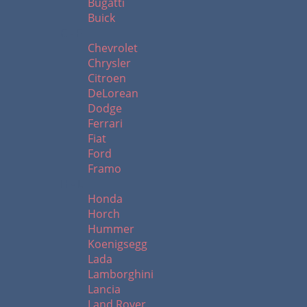
Bugatti
Buick
C - F
Chevrolet
Chrysler
Citroen
DeLorean
Dodge
Ferrari
Fiat
Ford
Framo
H - L
Honda
Horch
Hummer
Koenigsegg
Lada
Lamborghini
Lancia
Land Rover