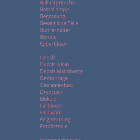
Ballastpritsche
Bastellampe
Begrasung
Bewegliche Teile
Bohrerhalter
Bondic
CyberClean
D - F
Decals
Decals, klein
Decals Malmbergs
Demontage
Dioramenbau
Drybrush
Elektro
Farblöser
Farbwahl
Felgentuning
Fotoätzteile
I - L