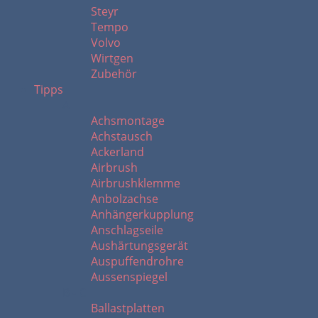
Steyr
Tempo
Volvo
Wirtgen
Zubehör
Tipps
A
Achsmontage
Achstausch
Ackerland
Airbrush
Airbrushklemme
Anbolzachse
Anhängerkupplung
Anschlagseile
Aushärtungsgerät
Auspuffendrohre
Aussenspiegel
B - C
Ballastplatten