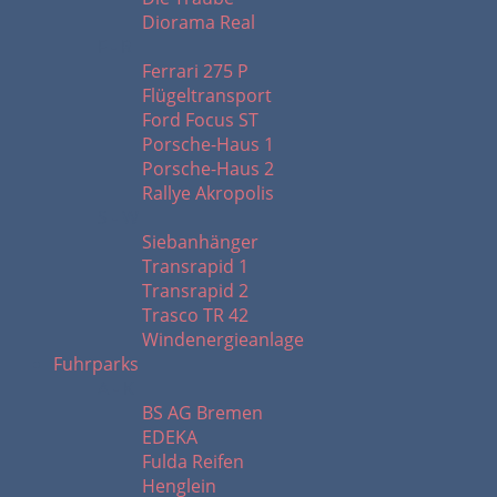
Diorama Real
F - R
Ferrari 275 P
Flügeltransport
Ford Focus ST
Porsche-Haus 1
Porsche-Haus 2
Rallye Akropolis
S - W
Siebanhänger
Transrapid 1
Transrapid 2
Trasco TR 42
Windenergieanlage
Fuhrparks
A - K
BS AG Bremen
EDEKA
Fulda Reifen
Henglein