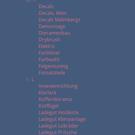
Decals
Decals, klein
Decals Malmbergs
Demontage
Dioramenbau
Drybrush
Elektro
Farblöser
Farbwahl
Felgentuning
Fotoätzteile
I - L
Inneneinrichtung
Klarlack
Kofferdiorama
Kotflügel
Ladegut Holzkiste
Ladegut Klimaanlage
Ladegut Lokräder
Ladegut Pritsche