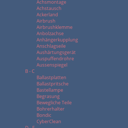
Achsmontage
Achstausch
Ackerland
Airbrush
Airbrushklemme
Anbolzachse
Anhängerkupplung
Anschlagseile
Aushärtungsgerät
Auspuffendrohre
Aussenspiegel
B - C
Ballastplatten
Ballastpritsche
Bastellampe
Begrasung
Bewegliche Teile
Bohrerhalter
Bondic
CyberClean
D - F