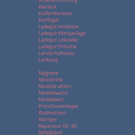
Inneneinrichtung
Klarlack
Kofferdiorama
Kotflügel
Ladegut Holzkiste
Ladegut Klimaanlage
Ladegut Lokräder
Ladegut Pritsche
Landschaftsbau
Lenkung
M - R
Magnete
Minivitrine
Modelle altern
Modellwachs
Modellwert
Pritscheneinleger
Radmuttern
Reiniger
Reparatur für 3D
Riffelblech