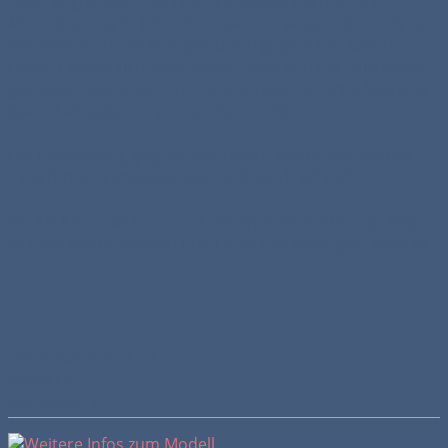
Turin gegründet. Das erste Fahrzeug, nach seiner
Motorleistung "3 1/2 HP" benannt, transportierte bis zu
vier Personen, die sich gemütlich gegenüber saßen.
Daraus ergab sich, daß dieses Gerät von der "Rückbank"
gesteuert wurde und der Fahrer über die erste Sitzbank
(samt Fahrgäste) drübergucken mußte!
Die Entwicklung ging jedoch rasant weiter und bereits
1906 fuhren Fahrzeuge über 200 km/h schnell.
Ein Klick auf das Foto oder die Typenbezeichnung, zeigt
weitere Informationen und Fotos des jeweiligen Modells.
Foto
Typenbezeichnung
Baujahr
Bemerkung