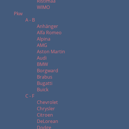
Ristimaa
WIMO
Pkw
A - B
Anhänger
Alfa Romeo
Alpina
AMG
Aston Martin
Audi
BMW
Borgward
Brabus
Bugatti
Buick
C - F
Chevrolet
Chrysler
Citroen
DeLorean
Dodge