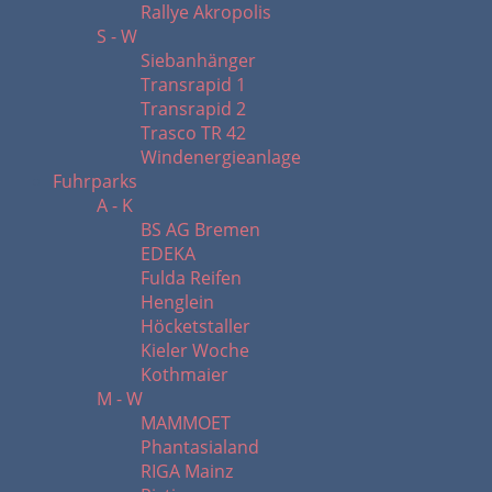
Rallye Akropolis
S - W
Siebanhänger
Transrapid 1
Transrapid 2
Trasco TR 42
Windenergieanlage
Fuhrparks
A - K
BS AG Bremen
EDEKA
Fulda Reifen
Henglein
Höcketstaller
Kieler Woche
Kothmaier
M - W
MAMMOET
Phantasialand
RIGA Mainz