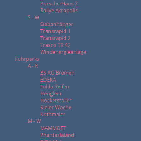
Porsche-Haus 2
Rallye Akropolis
S - W
Siebanhänger
Transrapid 1
Transrapid 2
Trasco TR 42
Windenergieanlage
Fuhrparks
A - K
BS AG Bremen
EDEKA
Fulda Reifen
Henglein
Höcketstaller
Kieler Woche
Kothmaier
M - W
MAMMOET
Phantasialand