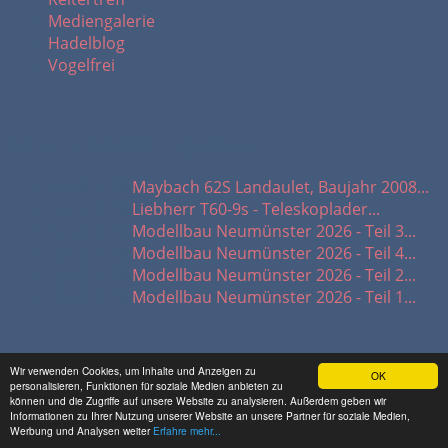
Mediengalerie
Hadelblog
Vogelfrei
letzte Modellbau-Updates:
05.06.2026
Maybach 62S Landaulet, Baujahr 2008...
15.05.2026
Liebherr T60-9s - Teleskoplader...
27.03.2026
Modellbau Neumünster 2026 - Teil 3...
13.03.2026
Modellbau Neumünster 2026 - Teil 4...
13.03.2026
Modellbau Neumünster 2026 - Teil 2...
13.03.2026
Modellbau Neumünster 2026 - Teil 1...
Wir verwenden Cookies, um Inhalte und Anzeigen zu
Wichtige Links:
OK
personalisieren, Funktionen für soziale Medien anbieten zu
können und die Zugriffe auf unsere Website zu analysieren. Außerdem geben wir
Informationen zu Ihrer Nutzung unserer Website an unsere Partner für soziale Medien,
Impressum
Werbung und Analysen weiter
Erfahre mehr...
Datenschutz