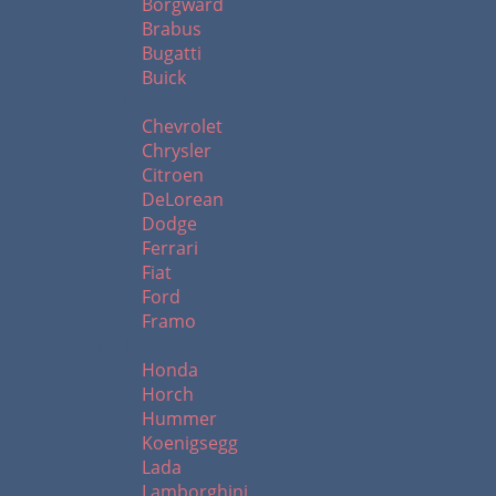
Borgward
Brabus
Bugatti
Buick
C - F
Chevrolet
Chrysler
Citroen
DeLorean
Dodge
Ferrari
Fiat
Ford
Framo
H - L
Honda
Horch
Hummer
Koenigsegg
Lada
Lamborghini