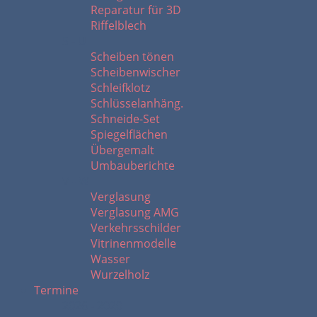
Reparatur für 3D
Riffelblech
S - U
Scheiben tönen
Scheibenwischer
Schleifklotz
Schlüsselanhäng.
Schneide-Set
Spiegelflächen
Übergemalt
Umbauberichte
V - W
Verglasung
Verglasung AMG
Verkehrsschilder
Vitrinenmodelle
Wasser
Wurzelholz
Termine
2026 - 2020