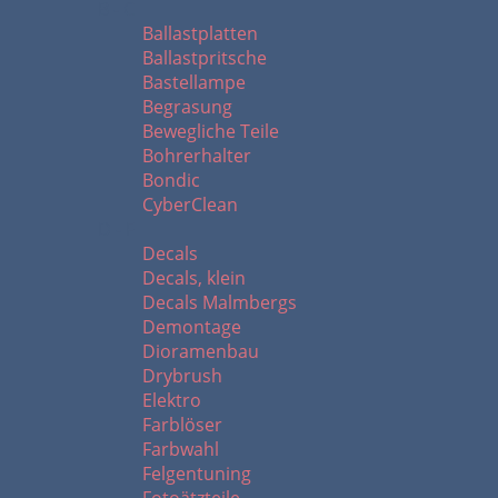
B - C
Ballastplatten
Ballastpritsche
Bastellampe
Begrasung
Bewegliche Teile
Bohrerhalter
Bondic
CyberClean
D - F
Decals
Decals, klein
Decals Malmbergs
Demontage
Dioramenbau
Drybrush
Elektro
Farblöser
Farbwahl
Felgentuning