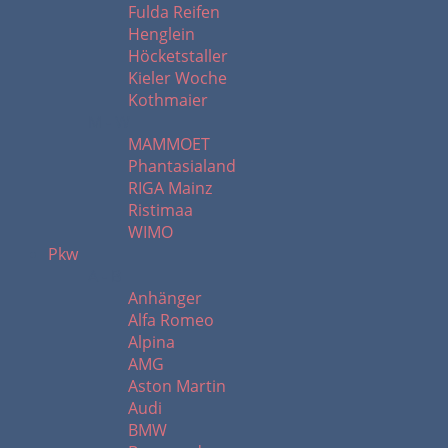
Fulda Reifen
Henglein
Höcketstaller
Kieler Woche
Kothmaier
M - W
MAMMOET
Phantasialand
RIGA Mainz
Ristimaa
WIMO
Pkw
A - B
Anhänger
Alfa Romeo
Alpina
AMG
Aston Martin
Audi
BMW