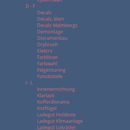
D - F
Decals
Decals, klein
Decals Malmbergs
Demontage
Dioramenbau
Drybrush
Elektro
Farblöser
Farbwahl
Felgentuning
Fotoätzteile
I - L
Inneneinrichtung
Klarlack
Kofferdiorama
Kotflügel
Ladegut Holzkiste
Ladegut Klimaanlage
Ladegut Lokräder