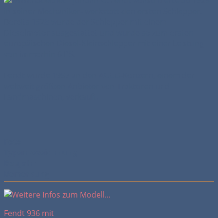
Johann G. Fendt konstruierte ab 1925
in seiner Mechaniker- werkstatt den ersten Schlepper.
Bereits 1928 wurde der Schlepper mit einem
Dieselmotor ausgestattet und wurde so zum ersten
europäischen Diesel-Kleinschlepper mit einer Leistung
von immerhin 6 PS.
Fendt wurde 1997 an den AGCO-Konzern, einem der
weltweit größten Anbieter von Traktoren und
Landmaschinen, verkauft.
Foto
Typenbezeichnung
Baujahr
Bemerkung
Fendt 936 mit