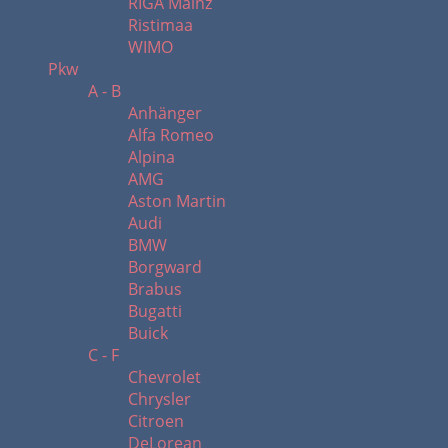
RIGA Mainz
Ristimaa
WIMO
Pkw
A - B
Anhänger
Alfa Romeo
Alpina
AMG
Aston Martin
Audi
BMW
Borgward
Brabus
Bugatti
Buick
C - F
Chevrolet
Chrysler
Citroen
DeLorean