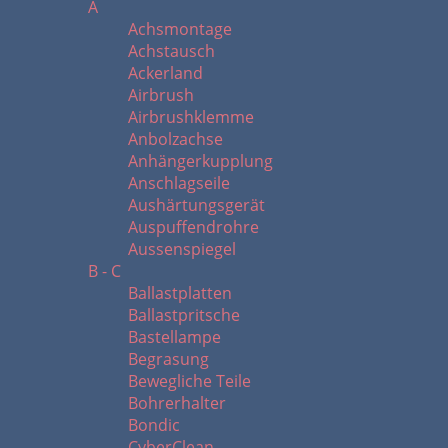
A
Achsmontage
Achstausch
Ackerland
Airbrush
Airbrushklemme
Anbolzachse
Anhängerkupplung
Anschlagseile
Aushärtungsgerät
Auspuffendrohre
Aussenspiegel
B - C
Ballastplatten
Ballastpritsche
Bastellampe
Begrasung
Bewegliche Teile
Bohrerhalter
Bondic
CyberClean