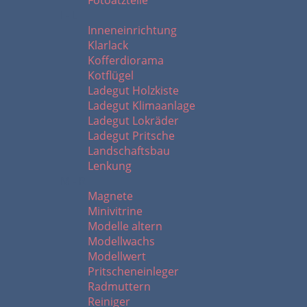
Fotoätzteile
I - L
Inneneinrichtung
Klarlack
Kofferdiorama
Kotflügel
Ladegut Holzkiste
Ladegut Klimaanlage
Ladegut Lokräder
Ladegut Pritsche
Landschaftsbau
Lenkung
M - R
Magnete
Minivitrine
Modelle altern
Modellwachs
Modellwert
Pritscheneinleger
Radmuttern
Reiniger