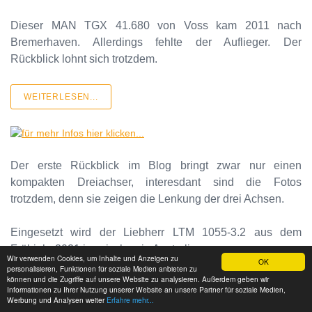
Dieser MAN TGX 41.680 von Voss kam 2011 nach
Bremerhaven. Allerdings fehlte der Auflieger. Der
Rückblick lohnt sich trotzdem.
WEITERLESEN...
Der erste Rückblick im Blog bringt zwar nur einen
kompakten Dreiachser, interesdant sind die Fotos
trotzdem, denn sie zeigen die Lenkung der drei Achsen.
Eingesetzt wird der Liebherr LTM 1055-3.2 aus dem
Frühjahr 2021 inzwischen in Australien.
Wir verwenden Cookies, um Inhalte und Anzeigen zu
OK
personalisieren, Funktionen für soziale Medien anbieten zu
können und die Zugriffe auf unsere Website zu analysieren. Außerdem geben wir
WEITERLESEN...
Informationen zu Ihrer Nutzung unserer Website an unsere Partner für soziale Medien,
Werbung und Analysen weiter
Erfahre mehr...