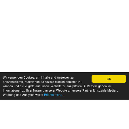
Wir verwenden Cookies, um Inhalte und Anzeigen zu
OK
personalisieren, Funktionen für soziale Medien anbieten zu
können und die Zugriffe auf unsere Website zu analysieren. Außerdem geben wir
Informationen zu Ihrer Nutzung unserer Website an unsere Partner für soziale Medien,
Werbung und Analysen weiter
Erfahre mehr...