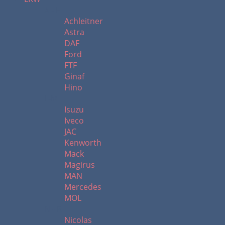
A - H
Achleitner
Astra
DAF
Ford
FTF
Ginaf
Hino
I -M
Isuzu
Iveco
JAC
Kenworth
Mack
Magirus
MAN
Mercedes
MOL
N - R
Nicolas