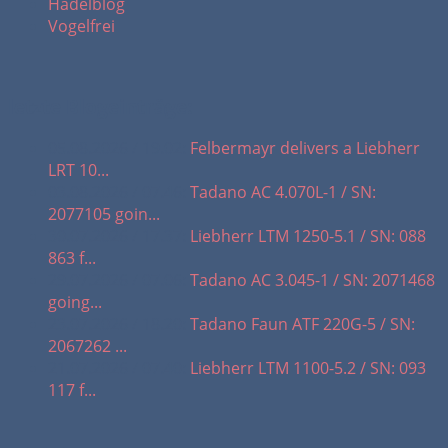
Hadelblog
Vogelfrei
letzte Blogeinträge:
05.08.2026 / 19.02:
Felbermayr delivers a Liebherr
LRT 10...
03.08.2026 / 07.46:
Tadano AC 4.070L-1 / SN:
2077105 goin...
30.07.2026 / 17.37:
Liebherr LTM 1250-5.1 / SN: 088
863 f...
29.07.2026 / 07.06:
Tadano AC 3.045-1 / SN: 2071468
going...
23.07.2026 / 18.20:
Tadano Faun ATF 220G-5 / SN:
2067262 ...
21.07.2026 / 07.40:
Liebherr LTM 1100-5.2 / SN: 093
117 f...