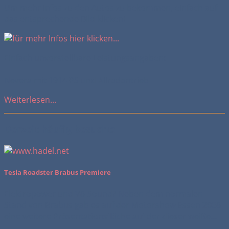
Um mehr Infos zu den Autos zu bekommen, einfach auf
das entsprechende Bild klicken!
Einfach unvorstellbare Leistungsangaben:
Nevera mit 1914 PS und Allradantrieb
Weiterlesen...
Derzeit häufig besucht:
Tesla Roadster Brabus Premiere
Elektropower und V8-Sound? Neben dem normalen
Stand von Brabus gab es auf der Motorshow Essen 2008
eine weitere Präsentationsfläche auf der dieser weiße...