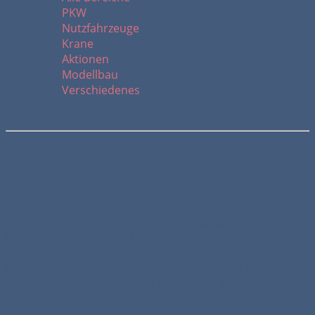
PKW
Nutzfahrzeuge
Krane
Aktionen
Modellbau
Verschiedenes
Rimac
Pure Eletro-Power
Rimac Automobili mit Sitz in Sveta Nedelja bei Zagreb in
Kroatien ist ein kroatischer Automobilhersteller, der
elektrische Supersportwagen, Antriebe und
Batteriesysteme entwickelt und herstellt. Die Firma
wurde 2009 von Mate Rimac gegründet. Inzwischen sind
rund 1500 Mitarbeiter bei dem Unternehmen angestellt.