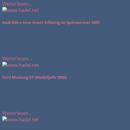
Weiterlesen...
Audi RS6 e-tron Avant Erlkönig im Spätsommer 2025
Ohne Tröten? Fotos: photo gawid Elchshot Mitte
September 2025 kreiste dieser folierte Audi rund um den
Nürburgring. Wie bei jedem neuen Modell wird...
Weiterlesen...
Ford Mustang GT (Modelljahr 2000)
Der stärkste, aktuelle Mustang Dem GT werden ab Werk
schon große 17Zoll-Felgen mit auf den Weg gegeben.
Auch sonst fällt der Sportler auf: schwarze...
Weiterlesen...