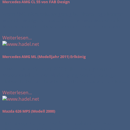
Mercedes AMG CL 55 von FAB Design
Wenn AMG nicht exklusiv genug ist Dieses Logo kennen
wohl nur wenige Autofans. In der Schweiz werden edle
Mercedes noch mehr verfeinert und bekommen dann...
Weiterlesen...
Mercedes AMG ML (Modelljahr 2011) Erlkönig
Power-Update Im April 2010 rollte dieser getarnte
Mercedes ML um den Nürburgring herum, der sogar
Einheimische dazu brachte, den Fotoapparat zu zücken....
Weiterlesen...
Mazda 626 MPS (Modell 2000)
Ein Concept-Car vom Genfer Autosalon 2000 Dieser
Flitzer kam mir Anfang Februar 2001 vor die Linse. Es