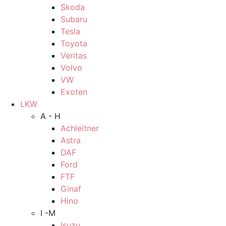
Skoda
Subaru
Tesla
Toyota
Veritas
Volvo
VW
Exoten
LKW
A - H
Achleitner
Astra
DAF
Ford
FTF
Ginaf
Hino
I -M
Isuzu