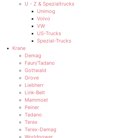
U - Z & Spezialtrucks
Unimog
Volvo
VW
US-Trucks
Spezial-Trucks
Krane
Demag
Faun/Tadano
Gottwald
Grove
Liebherr
Link-Belt
Mammoet
Peiner
Tadano
Terex
Terex-Demag
Worldpower