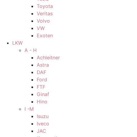
Toyota
Veritas
Volvo
VW
Exoten
LKW
A - H
Achleitner
Astra
DAF
Ford
FTF
Ginaf
Hino
I -M
Isuzu
Iveco
JAC