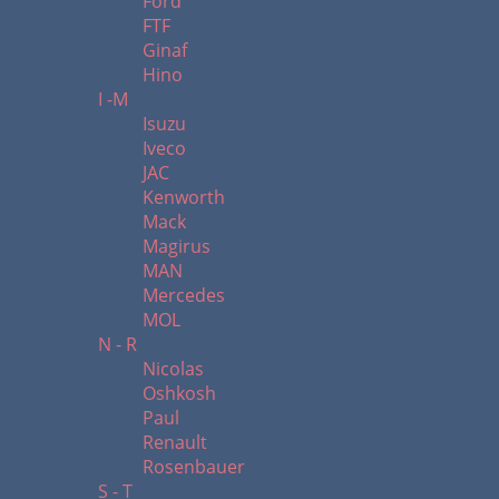
Ford
FTF
Ginaf
Hino
I -M
Isuzu
Iveco
JAC
Kenworth
Mack
Magirus
MAN
Mercedes
MOL
N - R
Nicolas
Oshkosh
Paul
Renault
Rosenbauer
S - T