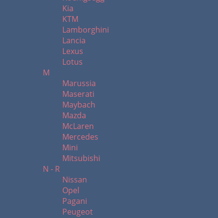
Kia
KTM
Lamborghini
Lancia
Lexus
Lotus
M
Marussia
Maserati
Maybach
Mazda
McLaren
Mercedes
Mini
Mitsubishi
N - R
Nissan
Opel
Pagani
Peugeot