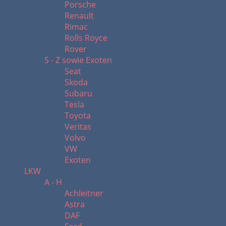
Porsche
Renault
Rimac
Rolls Royce
Rover
S - Z sowie Exoten
Seat
Skoda
Subaru
Tesla
Toyota
Veritas
Volvo
VW
Exoten
LKW
A - H
Achleitner
Astra
DAF