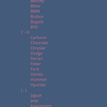
Bentley
Bitter
BMW
Brabus
Bugatti
BYD
C - H
Carlsson
Chevrolet
Chrysler
Dodge
Ferrari
Fisker
Ford
Honda
Hummer
Hyundai
J - L
Jaguar
Jeep
Koenigsegg