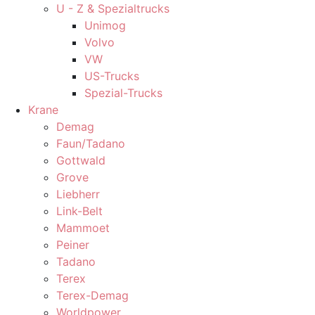
U - Z & Spezialtrucks
Unimog
Volvo
VW
US-Trucks
Spezial-Trucks
Krane
Demag
Faun/Tadano
Gottwald
Grove
Liebherr
Link-Belt
Mammoet
Peiner
Tadano
Terex
Terex-Demag
Worldpower