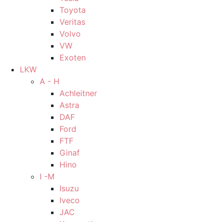
Toyota
Veritas
Volvo
VW
Exoten
LKW
A - H
Achleitner
Astra
DAF
Ford
FTF
Ginaf
Hino
I -M
Isuzu
Iveco
JAC