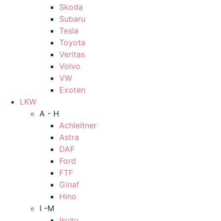
Skoda
Subaru
Tesla
Toyota
Veritas
Volvo
VW
Exoten
LKW
A - H
Achleitner
Astra
DAF
Ford
FTF
Ginaf
Hino
I -M
Isuzu