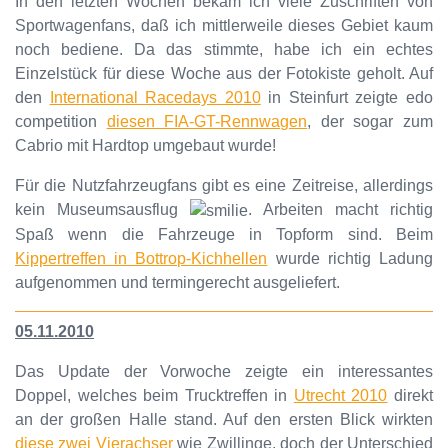
In den letzten Wochen bekam ich viele Zuschriften von
Sportwagenfans, daß ich mittlerweile dieses Gebiet kaum
noch bediene. Da das stimmte, habe ich ein echtes
Einzelstück für diese Woche aus der Fotokiste geholt. Auf
den
International Racedays 2010
in Steinfurt zeigte edo
competition
diesen FIA-GT-Rennwagen
, der sogar zum
Cabrio mit Hardtop umgebaut wurde!
Für die Nutzfahrzeugfans gibt es eine Zeitreise, allerdings
kein Museumsausflug
. Arbeiten macht richtig
Spaß wenn die Fahrzeuge in Topform sind. Beim
Kippertreffen in Bottrop-Kichhellen
wurde richtig Ladung
aufgenommen und termingerecht ausgeliefert.
05.11.2010
Das Update der Vorwoche zeigte ein interessantes
Doppel, welches beim Trucktreffen in
Utrecht 2010
direkt
an der großen Halle stand. Auf den ersten Blick wirkten
diese zwei Vierachser
wie Zwillinge, doch der Unterschied