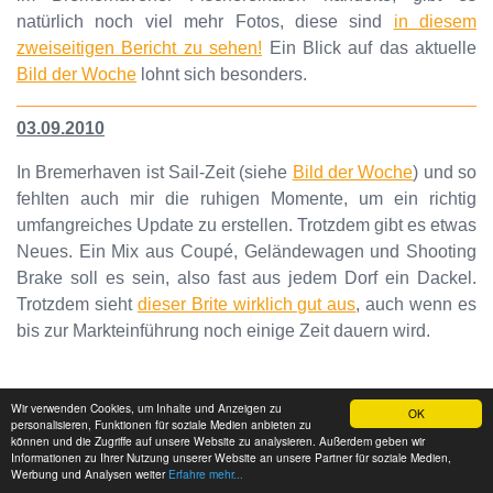
natürlich noch viel mehr Fotos, diese sind
in diesem
zweiseitigen Bericht zu sehen!
Ein Blick auf das aktuelle
Bild der Woche
lohnt sich besonders.
03.09.2010
In Bremerhaven ist Sail-Zeit (siehe
Bild der Woche
) und so
fehlten auch mir die ruhigen Momente, um ein richtig
umfangreiches Update zu erstellen. Trotzdem gibt es etwas
Neues. Ein Mix aus Coupé, Geländewagen und Shooting
Brake soll es sein, also fast aus jedem Dorf ein Dackel.
Trotzdem sieht
dieser Brite wirklich gut aus
, auch wenn es
bis zur Markteinführung noch einige Zeit dauern wird.
Wir verwenden Cookies, um Inhalte und Anzeigen zu
OK
personalisieren, Funktionen für soziale Medien anbieten zu
Öfter mal was Neues - oder zumindest mal eine neue Idee
können und die Zugriffe auf unsere Website zu analysieren. Außerdem geben wir
. Im August startete am Uphöfener Berg wieder das
Informationen zu Ihrer Nutzung unserer Website an unsere Partner für soziale Medien,
Werbung und Analysen weiter
Erfahre mehr...
alljährliche Osnabrücker Bergrennen. 170 Teilnehmer