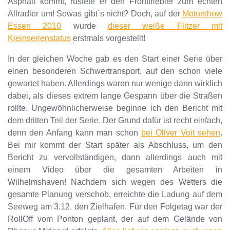
Asphalt kommt, rüstete er den Fronttriebler zum echten
Allradler um! Sowas gibt´s nicht? Doch, auf der
Motorshow
Essen 2010
wurde
dieser weiße Flitzer mit
Kleinserienstatus
erstmals vorgestellt!
In der gleichen Woche gab es den Start einer Serie über
einen besonderen Schwertransport, auf den schon viele
gewartet haben. Allerdings waren nur wenige dann wirklich
dabei, als dieses extrem lange Gespann über die Straßen
rollte. Ungewöhnlicherweise beginne ich den Bericht mit
dem dritten Teil der Serie. Der Grund dafür ist recht einfach,
denn den Anfang kann man schon
bei Oliver Voit sehen
.
Bei mir kommt der Start später als Abschluss, um den
Bericht zu vervollständigen, dann allerdings auch mit
einem Video über die gesamten Arbeiten in
Wilhelmshaven! Nachdem sich wegen des Wetters die
gesamte Planung verschob, erreichte die Ladung auf dem
Seeweg am 3.12. den Zielhafen. Für den Folgetag war der
RollOff vom Ponton geplant, der auf dem Gelände von