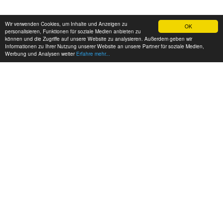
Wir verwenden Cookies, um Inhalte und Anzeigen zu
OK
personalisieren, Funktionen für soziale Medien anbieten zu
können und die Zugriffe auf unsere Website zu analysieren. Außerdem geben wir
Informationen zu Ihrer Nutzung unserer Website an unsere Partner für soziale Medien,
Werbung und Analysen weiter
Erfahre mehr...
MEINE KONTAKTDATEN:
hadel.net
Bereich: Autos