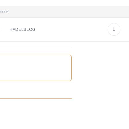
book
N
HADELBLOG