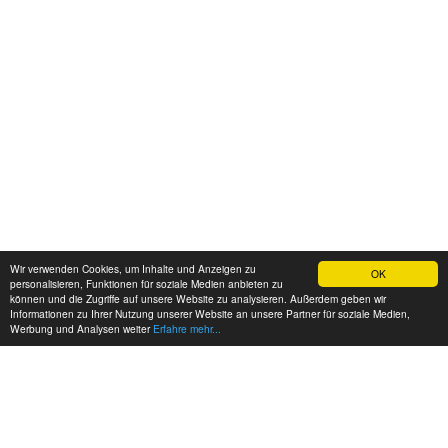
Wir verwenden Cookies, um Inhalte und Anzeigen zu
OK
personalisieren, Funktionen für soziale Medien anbieten zu
können und die Zugriffe auf unsere Website zu analysieren. Außerdem geben wir
Informationen zu Ihrer Nutzung unserer Website an unsere Partner für soziale Medien,
Werbung und Analysen weiter
Erfahre mehr...