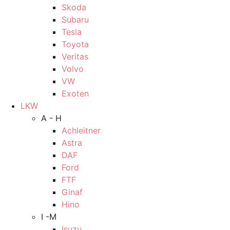
Skoda
Subaru
Tesla
Toyota
Veritas
Volvo
VW
Exoten
LKW
A - H
Achleitner
Astra
DAF
Ford
FTF
Ginaf
Hino
I -M
Isuzu