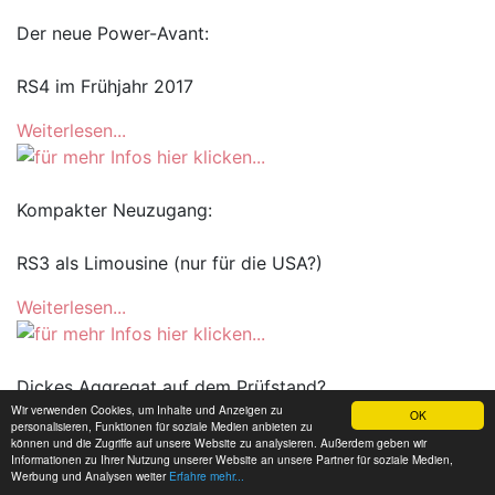
Der neue Power-Avant:
RS4 im Frühjahr 2017
Weiterlesen...
Kompakter Neuzugang:
RS3 als Limousine (nur für die USA?)
Weiterlesen...
Dickes Aggregat auf dem Prüfstand?
Wir verwenden Cookies, um Inhalte und Anzeigen zu
OK
personalisieren, Funktionen für soziale Medien anbieten zu
A5 Coupé Erlkönig
können und die Zugriffe auf unsere Website zu analysieren. Außerdem geben wir
Informationen zu Ihrer Nutzung unserer Website an unsere Partner für soziale Medien,
Werbung und Analysen weiter
Erfahre mehr...
Weiterlesen...