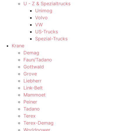
U - Z & Spezialtrucks
Unimog
Volvo
VW
US-Trucks
Spezial-Trucks
Krane
Demag
Faun/Tadano
Gottwald
Grove
Liebherr
Link-Belt
Mammoet
Peiner
Tadano
Terex
Terex-Demag
Worldpower