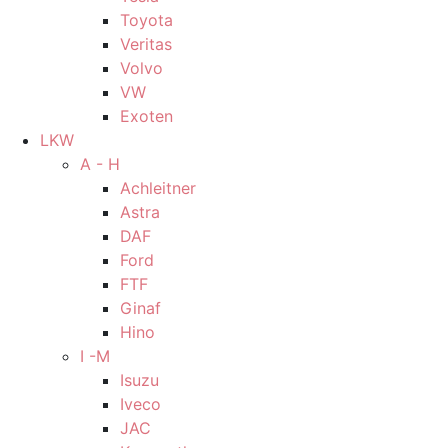
Toyota
Veritas
Volvo
VW
Exoten
LKW
A - H
Achleitner
Astra
DAF
Ford
FTF
Ginaf
Hino
I -M
Isuzu
Iveco
JAC