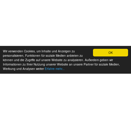
Wir verwenden Cookies, um Inhalte und Anzeigen zu
OK
personalisieren, Funktionen für soziale Medien anbieten zu
können und die Zugriffe auf unsere Website zu analysieren. Außerdem geben wir
Informationen zu Ihrer Nutzung unserer Website an unsere Partner für soziale Medien,
Werbung und Analysen weiter
Erfahre mehr...