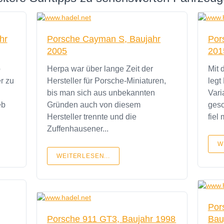
hr
Porsche Cayman S, Baujahr
Por
2005
201
p
Herpa war über lange Zeit der
Mit 
r zu
Hersteller für Porsche-Miniaturen,
legt
bis man sich aus unbekannten
Vari
eb
Gründen auch von diesem
gesc
Hersteller trennte und die
fiel
Zuffenhausener...
W
WEITERLESEN...
Por
Porsche 911 GT3, Baujahr 1998
Bau