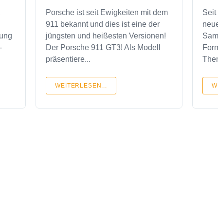
,
Porsche ist seit Ewigkeiten mit dem
Seit
911 bekannt und dies ist eine der
neue
dung
jüngsten und heißesten Versionen!
Sam
-
Der Porsche 911 GT3! Als Modell
For
präsentiere...
Them
WEITERLESEN...
W