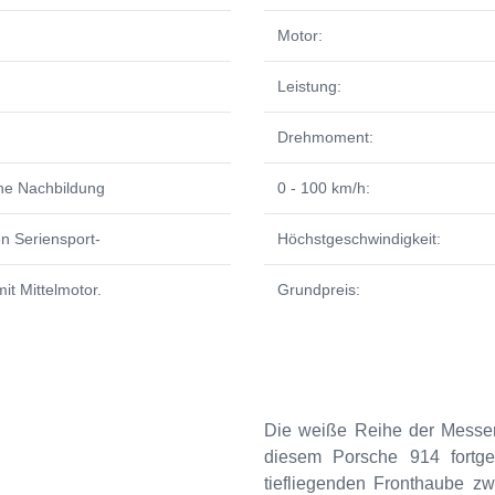
Motor:
Leistung:
Drehmoment:
e Nachbildung
0 - 100 km/h:
n Seriensport-
Höchstgeschwindigkeit:
it Mittelmotor.
Grundpreis:
Die weiße Reihe der Messem
diesem Porsche 914 fortges
tiefliegenden Fronthaube z