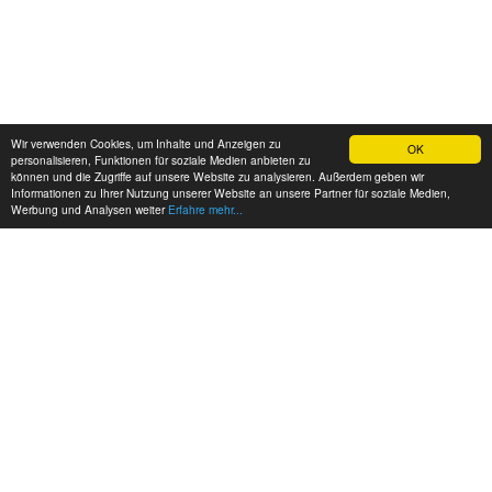
Wir verwenden Cookies, um Inhalte und Anzeigen zu
OK
personalisieren, Funktionen für soziale Medien anbieten zu
können und die Zugriffe auf unsere Website zu analysieren. Außerdem geben wir
Informationen zu Ihrer Nutzung unserer Website an unsere Partner für soziale Medien,
Werbung und Analysen weiter
Erfahre mehr...
MEINE KONTAKTDATEN: