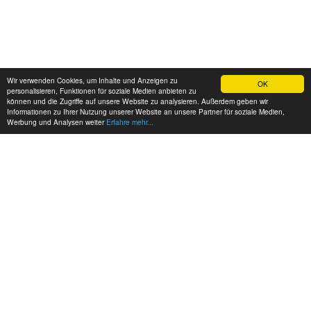
Wir verwenden Cookies, um Inhalte und Anzeigen zu
OK
personalisieren, Funktionen für soziale Medien anbieten zu
können und die Zugriffe auf unsere Website zu analysieren. Außerdem geben wir
Informationen zu Ihrer Nutzung unserer Website an unsere Partner für soziale Medien,
Werbung und Analysen weiter
Erfahre mehr...
MEINE KONTAKTDATEN: