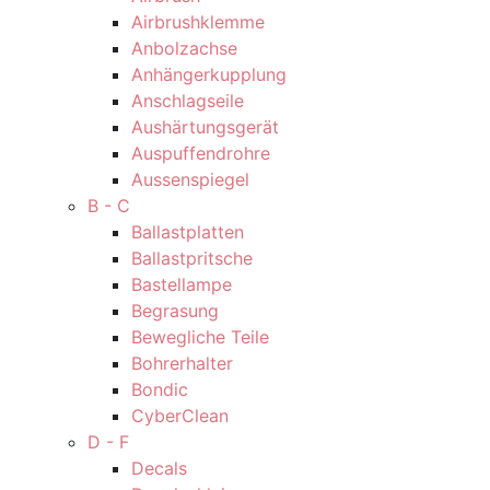
Airbrushklemme
Anbolzachse
Anhängerkupplung
Anschlagseile
Aushärtungsgerät
Auspuffendrohre
Aussenspiegel
B - C
Ballastplatten
Ballastpritsche
Bastellampe
Begrasung
Bewegliche Teile
Bohrerhalter
Bondic
CyberClean
D - F
Decals