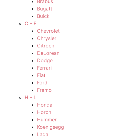
Brabus
Bugatti
Buick
C - F
Chevrolet
Chrysler
Citroen
DeLorean
Dodge
Ferrari
Fiat
Ford
Framo
H - L
Honda
Horch
Hummer
Koenigsegg
Lada