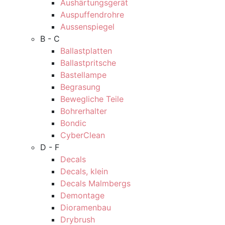
Aushärtungsgerät
Auspuffendrohre
Aussenspiegel
B - C
Ballastplatten
Ballastpritsche
Bastellampe
Begrasung
Bewegliche Teile
Bohrerhalter
Bondic
CyberClean
D - F
Decals
Decals, klein
Decals Malmbergs
Demontage
Dioramenbau
Drybrush