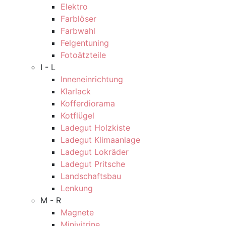
Elektro
Farblöser
Farbwahl
Felgentuning
Fotoätzteile
I - L
Inneneinrichtung
Klarlack
Kofferdiorama
Kotflügel
Ladegut Holzkiste
Ladegut Klimaanlage
Ladegut Lokräder
Ladegut Pritsche
Landschaftsbau
Lenkung
M - R
Magnete
Minivitrine