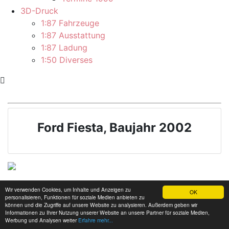
3D-Druck
1:87 Fahrzeuge
1:87 Ausstattung
1:87 Ladung
1:50 Diverses
Ford Fiesta, Baujahr 2002
Das Modell
Wir verwenden Cookies, um Inhalte und Anzeigen zu
OK
personalisieren, Funktionen für soziale Medien anbieten zu
können und die Zugriffe auf unsere Website zu analysieren. Außerdem geben wir
Informationen zu Ihrer Nutzung unserer Website an unsere Partner für soziale Medien,
Das Original
(Zum Vorbild-Bericht)
Werbung und Analysen weiter
Erfahre mehr...