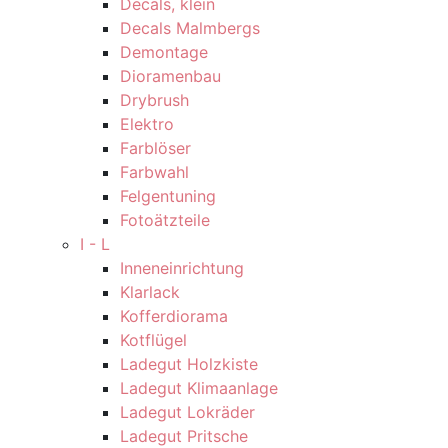
Decals, klein
Decals Malmbergs
Demontage
Dioramenbau
Drybrush
Elektro
Farblöser
Farbwahl
Felgentuning
Fotoätzteile
I - L
Inneneinrichtung
Klarlack
Kofferdiorama
Kotflügel
Ladegut Holzkiste
Ladegut Klimaanlage
Ladegut Lokräder
Ladegut Pritsche