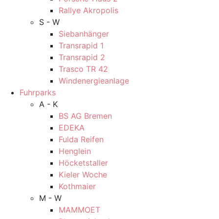
Rallye Akropolis
S - W
Siebanhänger
Transrapid 1
Transrapid 2
Trasco TR 42
Windenergieanlage
Fuhrparks
A - K
BS AG Bremen
EDEKA
Fulda Reifen
Henglein
Höcketstaller
Kieler Woche
Kothmaier
M - W
MAMMOET