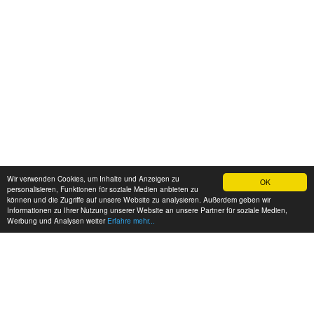
Wir verwenden Cookies, um Inhalte und Anzeigen zu
OK
personalisieren, Funktionen für soziale Medien anbieten zu
können und die Zugriffe auf unsere Website zu analysieren. Außerdem geben wir
Informationen zu Ihrer Nutzung unserer Website an unsere Partner für soziale Medien,
Werbung und Analysen weiter
Erfahre mehr...