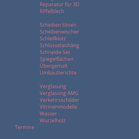
Reparatur für 3D
Riffelblech
S - U
Scheiben tönen
Scheibenwischer
Schleifklotz
Schlüsselanhäng.
Schneide-Set
Spiegelflächen
Übergemalt
Umbauberichte
V - W
Verglasung
Verglasung AMG
Verkehrsschilder
Vitrinenmodelle
Wasser
Wurzelholz
Termine
2026 - 2020