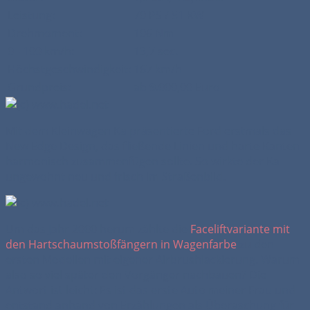
Leistung:
70 PS / 51 KW
Drehmoment:
106 Nm
0 - 100 km/h:
13,7 sec.
Höchstgeschwindigkeit:
167 km/h
Grundpreis:
ab 9.000,00 Euro
Mit dem Kleinwagen Ka präsentierte Ford erstmals das
New Edge Design, das fließende Linien und harte Kanten
harmonisch zusammenfügen sollte. So wirkte der Ka
ungewohnt neu und frisch im Straßenbild.
Um das Jahr 2000 herum zählte die
Faceliftvariante mit
den Hartschaumstoßfängern in Wagenfarbe
zu den
ersten Modellen mit eigener Airbrushlackierung. Warum
also so viel später den Vorgänger nachbauen? Die
Antwort ist leicht: Es ist das erste Auto meiner Frau und
entstand anhand von Erzählungen als Überaschung für