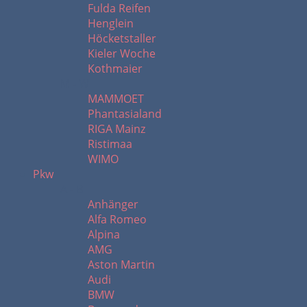
Fulda Reifen
Henglein
Höcketstaller
Kieler Woche
Kothmaier
M - W
MAMMOET
Phantasialand
RIGA Mainz
Ristimaa
WIMO
Pkw
A - B
Anhänger
Alfa Romeo
Alpina
AMG
Aston Martin
Audi
BMW