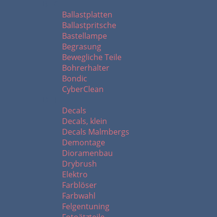
B - C
Ballastplatten
Ballastpritsche
Bastellampe
Begrasung
Bewegliche Teile
Bohrerhalter
Bondic
CyberClean
D - F
Decals
Decals, klein
Decals Malmbergs
Demontage
Dioramenbau
Drybrush
Elektro
Farblöser
Farbwahl
Felgentuning