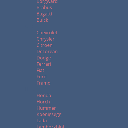
Borgward
Brabus
Bugatti
Buick
C - F
Chevrolet
Chrysler
Citroen
DeLorean
Dodge
Ferrari
Fiat
Ford
Framo
H - L
Honda
Horch
Hummer
Koenigsegg
Lada
Lamborghini