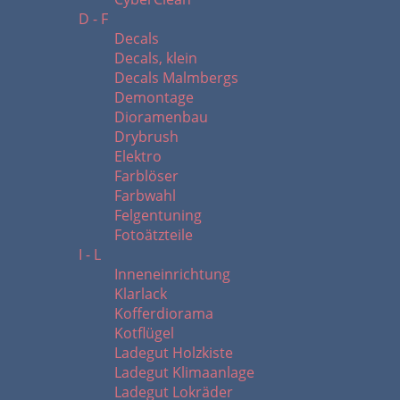
D - F
Decals
Decals, klein
Decals Malmbergs
Demontage
Dioramenbau
Drybrush
Elektro
Farblöser
Farbwahl
Felgentuning
Fotoätzteile
I - L
Inneneinrichtung
Klarlack
Kofferdiorama
Kotflügel
Ladegut Holzkiste
Ladegut Klimaanlage
Ladegut Lokräder