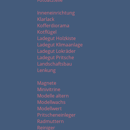
Fotoätzteile
I - L
Inneneinrichtung
Klarlack
Kofferdiorama
Kotflügel
Ladegut Holzkiste
Ladegut Klimaanlage
Ladegut Lokräder
Ladegut Pritsche
Landschaftsbau
Lenkung
M - R
Magnete
Minivitrine
Modelle altern
Modellwachs
Modellwert
Pritscheneinleger
Radmuttern
Reiniger