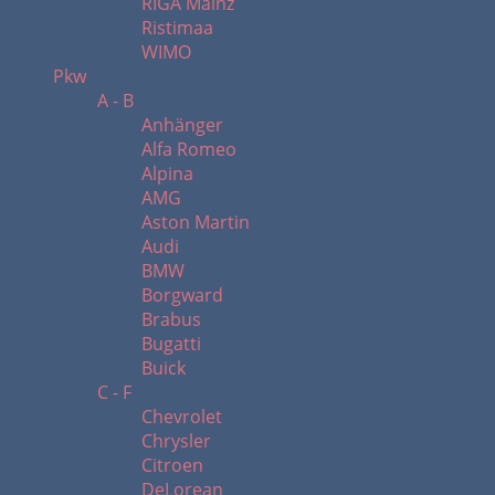
RIGA Mainz
Ristimaa
WIMO
Pkw
A - B
Anhänger
Alfa Romeo
Alpina
AMG
Aston Martin
Audi
BMW
Borgward
Brabus
Bugatti
Buick
C - F
Chevrolet
Chrysler
Citroen
DeLorean