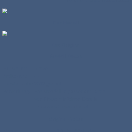
Veröffentlicht am 20.01.2023
Das Modell
Das Original
Modell-Daten
Hersteller:
Rietze
Artikel-Nr.:
- - -
Herstell.-Jahr:
2012 gebaut
Bemerkung:
Basismodell in passender Farbe
von Rietze mit feinen Details
umfassend überarbeitet
Original-Daten
Motor:
1,3 Ltr., 4 Zylinder