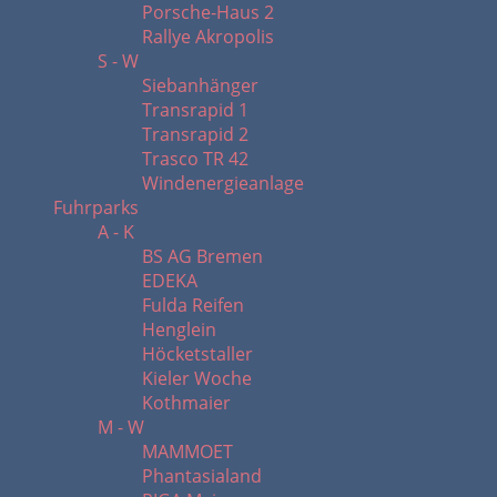
Porsche-Haus 2
Rallye Akropolis
S - W
Siebanhänger
Transrapid 1
Transrapid 2
Trasco TR 42
Windenergieanlage
Fuhrparks
A - K
BS AG Bremen
EDEKA
Fulda Reifen
Henglein
Höcketstaller
Kieler Woche
Kothmaier
M - W
MAMMOET
Phantasialand