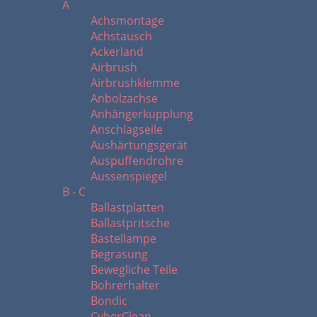
A
Achsmontage
Achstausch
Ackerland
Airbrush
Airbrushklemme
Anbolzachse
Anhängerkupplung
Anschlagseile
Aushärtungsgerät
Auspuffendrohre
Aussenspiegel
B - C
Ballastplatten
Ballastpritsche
Bastellampe
Begrasung
Bewegliche Teile
Bohrerhalter
Bondic
CyberClean