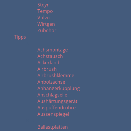
Steyr
Tempo
Volvo
Wirtgen
Zubehör
Tipps
A
Achsmontage
Achstausch
Ackerland
Airbrush
Airbrushklemme
Anbolzachse
Anhängerkupplung
Anschlagseile
Aushärtungsgerät
Auspuffendrohre
Aussenspiegel
B - C
Ballastplatten