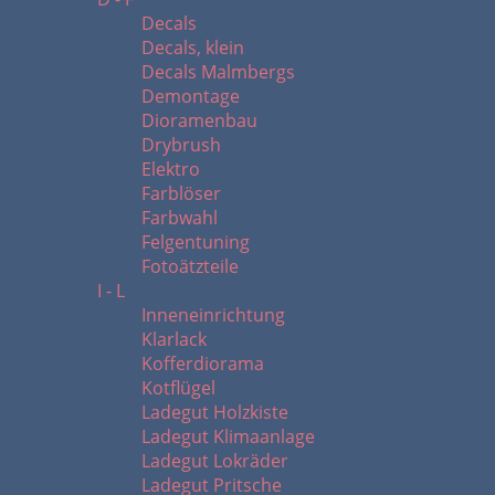
Decals
Decals, klein
Decals Malmbergs
Demontage
Dioramenbau
Drybrush
Elektro
Farblöser
Farbwahl
Felgentuning
Fotoätzteile
I - L
Inneneinrichtung
Klarlack
Kofferdiorama
Kotflügel
Ladegut Holzkiste
Ladegut Klimaanlage
Ladegut Lokräder
Ladegut Pritsche