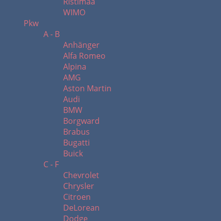
Ristimaa
WIMO
Pkw
A - B
Anhänger
Alfa Romeo
Alpina
AMG
Aston Martin
Audi
BMW
Borgward
Brabus
Bugatti
Buick
C - F
Chevrolet
Chrysler
Citroen
DeLorean
Dodge