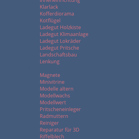
Inneneinrichtung
Klarlack
Kofferdiorama
Kotflügel
Ladegut Holzkiste
Ladegut Klimaanlage
Ladegut Lokräder
Ladegut Pritsche
Landschaftsbau
Lenkung
M - R
Magnete
Minivitrine
Modelle altern
Modellwachs
Modellwert
Pritscheneinleger
Radmuttern
Reiniger
Reparatur für 3D
Riffelblech