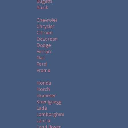
Bugatti
Buick
C - F
Chevrolet
Chrysler
Citroen
DeLorean
Dodge
Ferrari
Fiat
Ford
Framo
H - L
Honda
Horch
Hummer
Koenigsegg
Lada
Lamborghini
Lancia
Land Rover