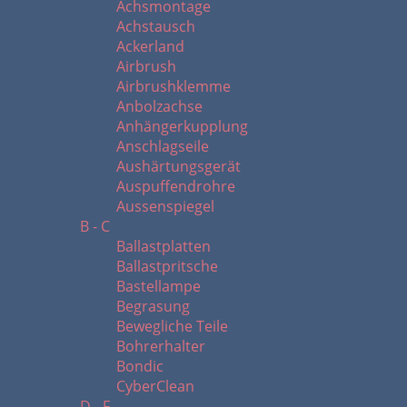
Achsmontage
Achstausch
Ackerland
Airbrush
Airbrushklemme
Anbolzachse
Anhängerkupplung
Anschlagseile
Aushärtungsgerät
Auspuffendrohre
Aussenspiegel
B - C
Ballastplatten
Ballastpritsche
Bastellampe
Begrasung
Bewegliche Teile
Bohrerhalter
Bondic
CyberClean
D - F