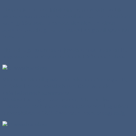
Überdenkt man den Inhalt einmal, rückt sich das Bild
wieder etwas zurecht: Der Anteil an Formneuheiten kann
kaum größer sein. Es handelt sich nicht um einen
Standard-Sattelzug, der ein neues Fahrgestell spendiert
bekommt.
Die drei Zugmaschinen, zu jeweils zurückhaltenden 15,- €
angesetzt, verschlingen bereits die Hälfte des Preises.
Mit den individuell gewählten Dekors dürften sogar 19,- €
im freien Handel realistisch sein. Dann wird die
Kalkulation noch spannender.
Mit einer Ladung im Wert von 57,- € ist der Lkw-
Transporter nach Vorbild eines spanischem Logistikers
für verbleibende 32,95 € wiederum recht preisgünstig.
Beide Hälften des Gliederzuges verfügen über