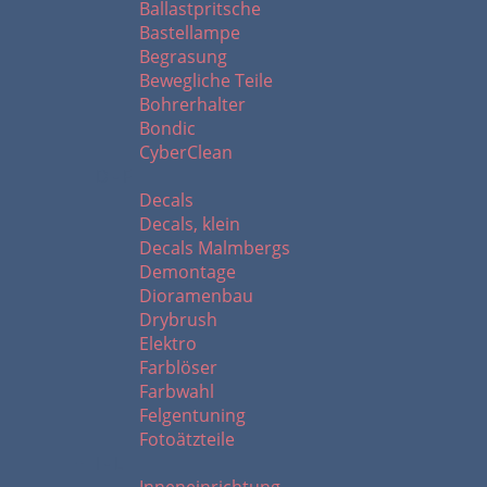
Ballastpritsche
Bastellampe
Begrasung
Bewegliche Teile
Bohrerhalter
Bondic
CyberClean
D - F
Decals
Decals, klein
Decals Malmbergs
Demontage
Dioramenbau
Drybrush
Elektro
Farblöser
Farbwahl
Felgentuning
Fotoätzteile
I - L