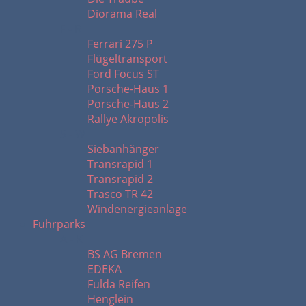
Diorama Real
F - R
Ferrari 275 P
Flügeltransport
Ford Focus ST
Porsche-Haus 1
Porsche-Haus 2
Rallye Akropolis
S - W
Siebanhänger
Transrapid 1
Transrapid 2
Trasco TR 42
Windenergieanlage
Fuhrparks
A - K
BS AG Bremen
EDEKA
Fulda Reifen
Henglein