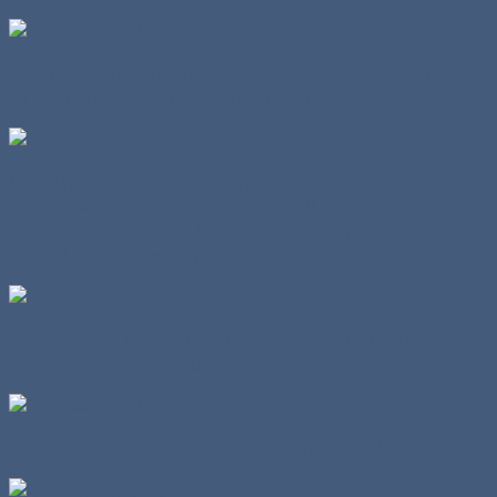
In der Vorschau auf die Neuheiten 2018 sorgte Herpa mit
einem neuen Lkw-Transporter für Aufsehen!
Dabei handelt es sich um eine komplette
Neuentwicklung, was das Fahrgestell, Aufbau und
Anhänger betrifft. Die Kabinen können - ganz klar -
flexibel gewählt werden.
Das erste Set mit drei Zugmaschinen, wurde zu einem
Preis von 89,95 angekündgt.
Da mag so mancher Sammler schonmal schlucken.