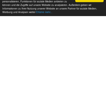
personalisieren, Funktionen für soziale Medien anbieten zu
können und die Zugriffe auf unsere Website zu analysieren. Außerdem geben wir
Informationen zu Ihrer Nutzung unserer Website an unsere Partner für soziale Medien,
Werbung und Analysen weiter
Erfahre mehr...
MEINE KONTAKTDATEN:
hadel.net
Bereich: Modellbau
Frank Hadel