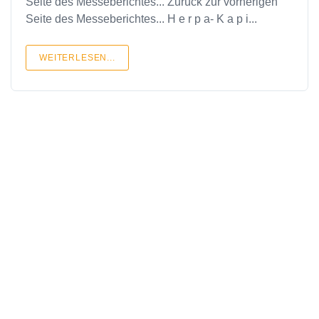
Seite des Messeberichtes... Zurück zur vorherigen
Seite des Messeberichtes... H e r p a- K a p i...
WEITERLESEN...