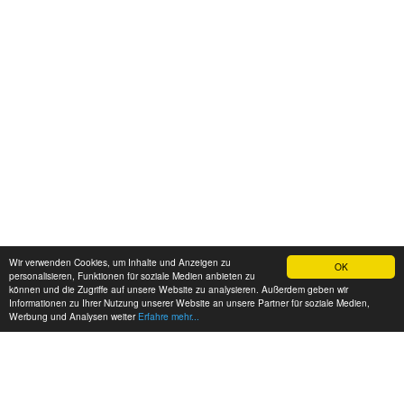
Wir verwenden Cookies, um Inhalte und Anzeigen zu
OK
personalisieren, Funktionen für soziale Medien anbieten zu
können und die Zugriffe auf unsere Website zu analysieren. Außerdem geben wir
Informationen zu Ihrer Nutzung unserer Website an unsere Partner für soziale Medien,
Werbung und Analysen weiter
Erfahre mehr...