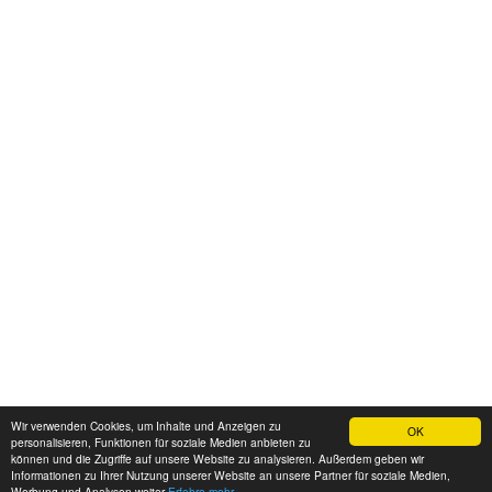
Wir verwenden Cookies, um Inhalte und Anzeigen zu
OK
personalisieren, Funktionen für soziale Medien anbieten zu
können und die Zugriffe auf unsere Website zu analysieren. Außerdem geben wir
Informationen zu Ihrer Nutzung unserer Website an unsere Partner für soziale Medien,
Werbung und Analysen weiter
Erfahre mehr...