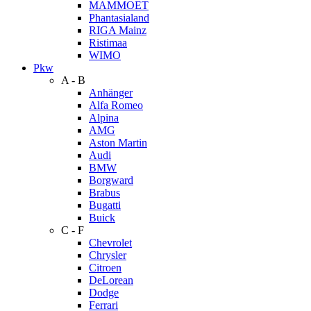
MAMMOET
Phantasialand
RIGA Mainz
Ristimaa
WIMO
Pkw
A - B
Anhänger
Alfa Romeo
Alpina
AMG
Aston Martin
Audi
BMW
Borgward
Brabus
Bugatti
Buick
C - F
Chevrolet
Chrysler
Citroen
DeLorean
Dodge
Ferrari