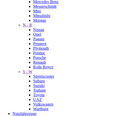
Mercedes Benz
Messerschmitt
Mini
Mitsubishi
Morgan
N - R
Nissan
Opel
Pagani
Peugeot
Plymouth
Pontiac
Porsche
Renault
Rolls Royce
S - W
Streetscooter
Subaru
Suzuki
Trabant
Toyota
UAZ
Volkswagen
Wartburg
Nutzfahrzeuge