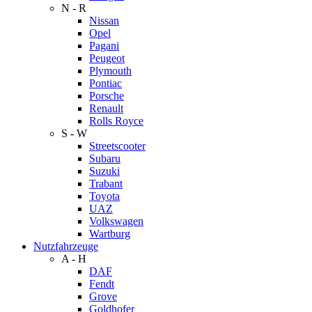
N - R
Nissan
Opel
Pagani
Peugeot
Plymouth
Pontiac
Porsche
Renault
Rolls Royce
S - W
Streetscooter
Subaru
Suzuki
Trabant
Toyota
UAZ
Volkswagen
Wartburg
Nutzfahrzeuge
A - H
DAF
Fendt
Grove
Goldhofer