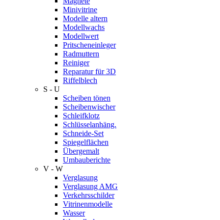
Magnete
Minivitrine
Modelle altern
Modellwachs
Modellwert
Pritscheneinleger
Radmuttern
Reiniger
Reparatur für 3D
Riffelblech
S - U
Scheiben tönen
Scheibenwischer
Schleifklotz
Schlüsselanhäng.
Schneide-Set
Spiegelflächen
Übergemalt
Umbauberichte
V - W
Verglasung
Verglasung AMG
Verkehrsschilder
Vitrinenmodelle
Wasser