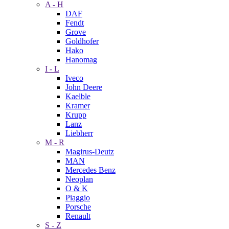
A - H
DAF
Fendt
Grove
Goldhofer
Hako
Hanomag
I - L
Iveco
John Deere
Kaelble
Kramer
Krupp
Lanz
Liebherr
M - R
Magirus-Deutz
MAN
Mercedes Benz
Neoplan
O & K
Piaggio
Porsche
Renault
S - Z