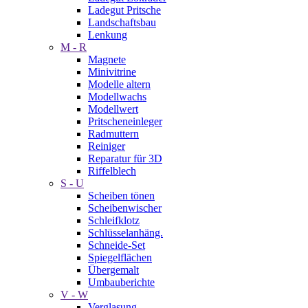
Ladegut Pritsche
Landschaftsbau
Lenkung
M - R
Magnete
Minivitrine
Modelle altern
Modellwachs
Modellwert
Pritscheneinleger
Radmuttern
Reiniger
Reparatur für 3D
Riffelblech
S - U
Scheiben tönen
Scheibenwischer
Schleifklotz
Schlüsselanhäng.
Schneide-Set
Spiegelflächen
Übergemalt
Umbauberichte
V - W
Verglasung