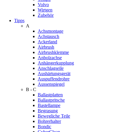
Volvo
Wirtgen
Zubehör
Tipps
A
Achsmontage
Achstausch
Ackerland
Airbrush
Airbrushklemme
Anbolzachse
Anhängerkupplung
Anschlagseile
Aushärtungsgerät
Auspuffendrohre
Aussenspiegel
B - C
Ballastplatten
Ballastpritsche
Bastellampe
Begrasung
Bewegliche Teile
Bohrerhalter
Bondic
CyberClean