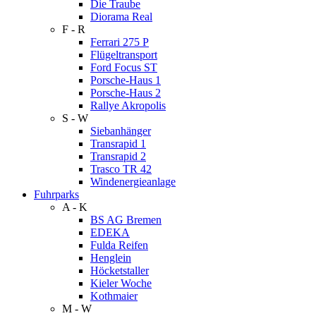
Die Traube
Diorama Real
F - R
Ferrari 275 P
Flügeltransport
Ford Focus ST
Porsche-Haus 1
Porsche-Haus 2
Rallye Akropolis
S - W
Siebanhänger
Transrapid 1
Transrapid 2
Trasco TR 42
Windenergieanlage
Fuhrparks
A - K
BS AG Bremen
EDEKA
Fulda Reifen
Henglein
Höcketstaller
Kieler Woche
Kothmaier
M - W