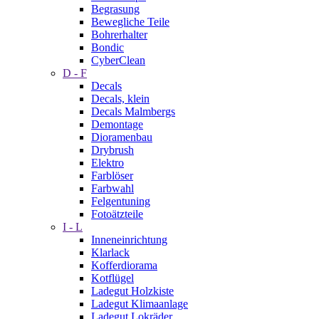
Begrasung
Bewegliche Teile
Bohrerhalter
Bondic
CyberClean
D - F
Decals
Decals, klein
Decals Malmbergs
Demontage
Dioramenbau
Drybrush
Elektro
Farblöser
Farbwahl
Felgentuning
Fotoätzteile
I - L
Inneneinrichtung
Klarlack
Kofferdiorama
Kotflügel
Ladegut Holzkiste
Ladegut Klimaanlage
Ladegut Lokräder