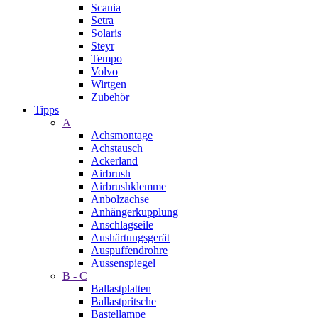
Scania
Setra
Solaris
Steyr
Tempo
Volvo
Wirtgen
Zubehör
Tipps
A
Achsmontage
Achstausch
Ackerland
Airbrush
Airbrushklemme
Anbolzachse
Anhängerkupplung
Anschlagseile
Aushärtungsgerät
Auspuffendrohre
Aussenspiegel
B - C
Ballastplatten
Ballastpritsche
Bastellampe