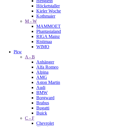
Henglein
Höcketstaller
Kieler Woche
Kothmaier
M - W
MAMMOET
Phantasialand
RIGA Mainz
Ristimaa
WIMO
Pkw
A - B
Anhänger
Alfa Romeo
Alpina
AMG
Aston Martin
Audi
BMW
Borgward
Brabus
Bugatti
Buick
C - F
Chevrolet