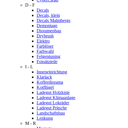
D - F
Decals
Decals, klein
Decals Malmbergs
Demontage
Dioramenbau
Drybrush
Elektro
Farblöser
Farbwahl
Felgentuning
Fotoätzteile
I - L
Inneneinrichtung
Klarlack
Kofferdiorama
Kotflügel
Ladegut Holzkiste
Ladegut Klimaanlage
Ladegut Lokräder
Ladegut Pritsche
Landschaftsbau
Lenkung
M - R