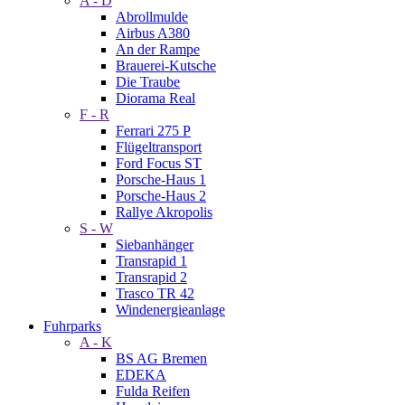
A - D
Abrollmulde
Airbus A380
An der Rampe
Brauerei-Kutsche
Die Traube
Diorama Real
F - R
Ferrari 275 P
Flügeltransport
Ford Focus ST
Porsche-Haus 1
Porsche-Haus 2
Rallye Akropolis
S - W
Siebanhänger
Transrapid 1
Transrapid 2
Trasco TR 42
Windenergieanlage
Fuhrparks
A - K
BS AG Bremen
EDEKA
Fulda Reifen