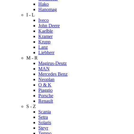
Hako
Hanomag
I - L
Iveco
John Deere
Kaelble
Kramer
Krupp
Lanz
Liebherr
M - R
Magirus-Deutz
MAN
Mercedes Benz
Neoplan
O & K
Piaggio
Porsche
Renault
S - Z
Scania
Setra
Solaris
Steyr
Tempo