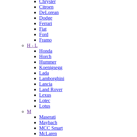
Chrysler
Citroen
DeLorean
Dodge
Ferrari
Fiat
Ford
Framo
H - L
Honda
Horch
Hummer
Koenigsegg
Lada
Lamborghini
Lancia
Land Rover
Lexus
Lotec
Lotus
M
Maserati
Maybach
MCC Smart
McLaren