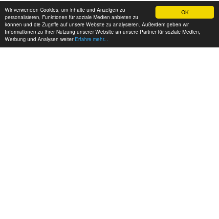
Wir verwenden Cookies, um Inhalte und Anzeigen zu
OK
personalisieren, Funktionen für soziale Medien anbieten zu
können und die Zugriffe auf unsere Website zu analysieren. Außerdem geben wir
Informationen zu Ihrer Nutzung unserer Website an unsere Partner für soziale Medien,
Werbung und Analysen weiter
Erfahre mehr...
MEINE KONTAKTDATEN:
hadel.net
Bereich: Modellbau
Frank Hadel