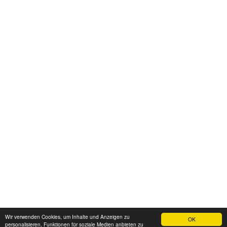
Wir verwenden Cookies, um Inhalte und Anzeigen zu
OK
personalisieren, Funktionen für soziale Medien anbieten zu