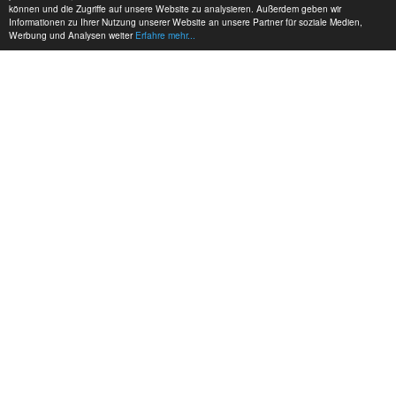
können und die Zugriffe auf unsere Website zu analysieren. Außerdem geben wir
Informationen zu Ihrer Nutzung unserer Website an unsere Partner für soziale Medien,
Werbung und Analysen weiter
Erfahre mehr...
MEINE KONTAKTDATEN:
hadel.net
Bereich: Modellbau
Frank Hadel