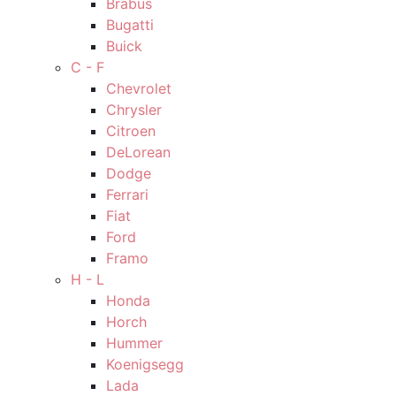
Brabus
Bugatti
Buick
C - F
Chevrolet
Chrysler
Citroen
DeLorean
Dodge
Ferrari
Fiat
Ford
Framo
H - L
Honda
Horch
Hummer
Koenigsegg
Lada