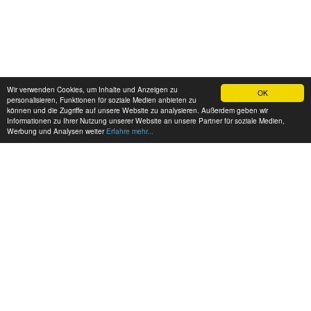
Wir verwenden Cookies, um Inhalte und Anzeigen zu
OK
personalisieren, Funktionen für soziale Medien anbieten zu
können und die Zugriffe auf unsere Website zu analysieren. Außerdem geben wir
Informationen zu Ihrer Nutzung unserer Website an unsere Partner für soziale Medien,
Werbung und Analysen weiter
Erfahre mehr...
MEINE KONTAKTDATEN: