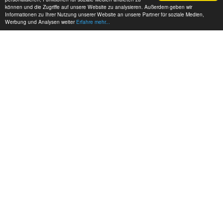
können und die Zugriffe auf unsere Website zu analysieren. Außerdem geben wir
Informationen zu Ihrer Nutzung unserer Website an unsere Partner für soziale Medien,
Werbung und Analysen weiter
Erfahre mehr...
MEINE KONTAKTDATEN:
hadel.net
Bereich: Modellbau
Frank Hadel