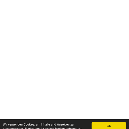
Wir verwenden Cookies, um Inhalte und Anzeigen zu
OK
personalisieren, Funktionen für soziale Medien anbieten zu